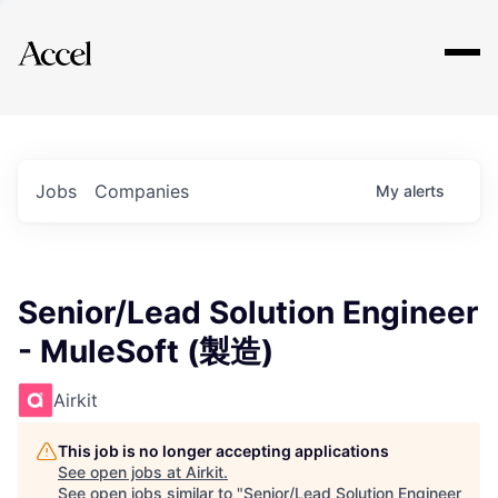
Explore
Jobs
Companies
My
alerts
Senior/Lead Solution Engineer
- MuleSoft (製造)
Airkit
This job is no longer accepting applications
See open jobs at
Airkit
.
See open jobs similar to "
Senior/Lead Solution Engineer