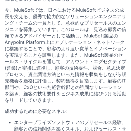
今、MuleSoftでは、日本におけるMuleSoftビジネスの成
長を支える、優秀で協力的なソリューションエンジニアリ
ング・チームの一員として、意欲的なプリセールスのエン
ジニアを募集しています。このロールは、見込み顧客の信
頼できるアドバイザーとして活動し、MuleSoft製品の
Anypoint Platform上にアプリケーション・ネットワーク
に構築することで、顧客のより速い変革とイノベーション
を実現することを証明します。また、MuleSoft製品のセ
ールス・サイクルを通して、アカウント・エグゼクティブ
(営業)と密接に連携し、顧客の技術要件、競合、意思決定
プロセス、資金調達方法といった情報を収集をしながら販
売機会を適格に評価し、契約獲得を目指します。顧客のIT
部門や、CxOといった経営幹部との強固なリレーション
を築き、顧客の技術要件をビジネス成果に結びつける活動
をリードしていきます。
成功するために必要なスキル:
エンタープライズソフトウェアのプリセールス経験、
顧客との信頼関係を築くスキル、およびセールス・サ