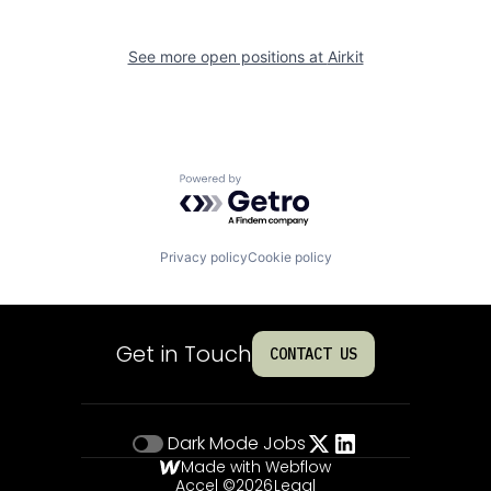
See more open positions at
Airkit
Powered by Getro.com
Privacy policy
Cookie policy
Get in Touch
CONTACT US
Dark Mode
Jobs
Made with Webflow
Accel ©
2026
Legal