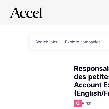
Search
jobs
Explore
companies
Responsabl
des petite
Account Ex
(English/F
Airkit