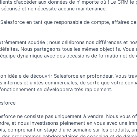
lients d'accéder aux données de n'importe où ! Le CRM le 
 sécurisé et ne nécessite aucune maintenance.
 Salesforce en tant que responsable de compte, affaires de
xtrêmement soudée ; nous célébrons nos différences et nos 
éfaites. Nous partageons tous les mêmes objectifs. Vous a
e équipe dynamique avec des occasions de formation et de 
ion idéale de découvrir Salesforce en profondeur. Vous trav
s internes et unités commerciales, de sorte que votre conn
fonctionnement se développera très rapidement.
esforce
lesforce ne consiste pas uniquement à vendre. Nous vous of
ndre, et nous investissons pleinement en vous avec une im
ois, comprenant un stage d'une semaine sur les produits, 
ue des programmes hebdomadaires de coaching et de déve