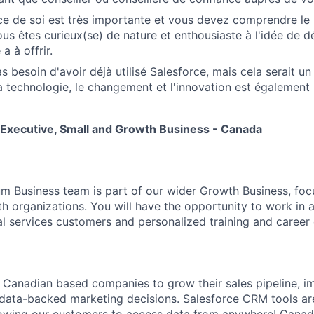
e de soi est très importante et vous devez comprendre le
ous êtes curieux(se) de nature et enthousiaste à l'idée de d
a à offrir.
 besoin d'avoir déjà utilisé Salesforce, mais cela serait un
a technologie, le changement et l'innovation est égaleme
 Executive, Small and Growth Business - Canada
m Business team is part of our wider Growth Business, fo
th organizations. You will have the opportunity to work in 
al services customers and personalized training and career 
 Canadian based companies to grow their sales pipeline, 
 data-backed marketing decisions. Salesforce CRM tools a
llowing our customers to access data from anywhere! Canada