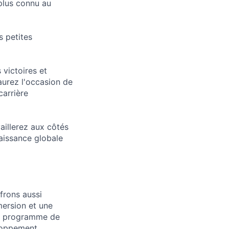
plus connu au
s petites
victoires et
urez l'occasion de
carrière
aillerez aux côtés
aissance globale
frons aussi
mersion et une
un programme de
loppement.