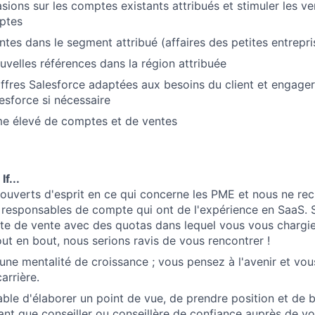
sions sur les comptes existants attribués et stimuler les ve
ptes
ntes dans le segment attribué (affaires des petites entrepri
uvelles références dans la région attribuée
offres Salesforce adaptées aux besoins du client et engager
esforce si nécessaire
me élevé de comptes et de ventes
f...
uverts d'esprit en ce qui concerne les PME et nous ne re
responsables de compte qui ont de l'expérience en SaaS. 
te de vente avec des quotas dans lequel vous vous chargi
ut en bout, nous serions ravis de vous rencontrer !
une mentalité de croissance ; vous pensez à l'avenir et vou
arrière.
ble d'élaborer un point de vue, de prendre position et de b
tant que conseiller ou conseillère de confiance auprès de vos