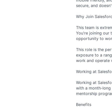
secure, and doesn'
Why Join Salesforc
This team is extrem
You're joining our
opportunity to wor
This role is the pe
exposure to a rang
work and operate w
Working at Salesfo
Working at Salesfor
with a month-long
mentorship progra
Benefits