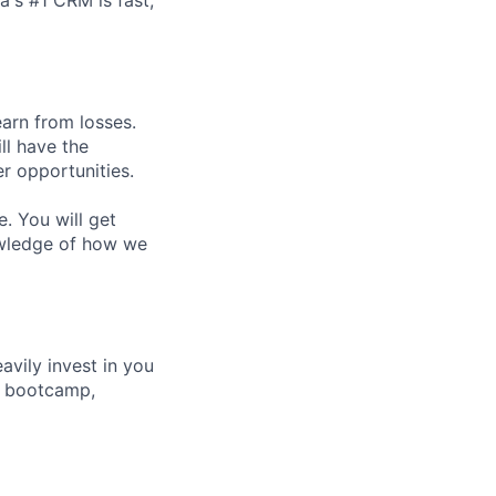
earn from losses.
ll have the
r opportunities.
e. You will get
nowledge of how we
eavily invest in you
t bootcamp,