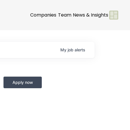
Companies
Team
News & Insights
My
job
alerts
Apply now