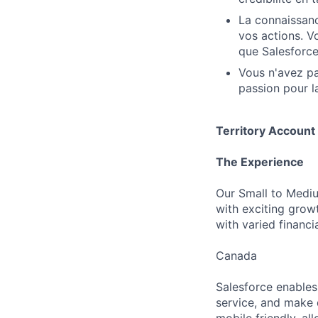
La connaissanc
vos actions. V
que Salesforce 
Vous n'avez pas
passion pour l
Territory Account
The Experience
Our Small to Mediu
with exciting grow
with varied financi
Canada
Salesforce enables
service, and make
mobile friendly, a