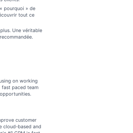
 « pourquoi » de
écouvrir tout ce
 plus. Une véritable
nt recommandée.
cusing on working
a fast paced team
opportunities.
improve customer
re cloud-based and
's #1 CRM is fast,