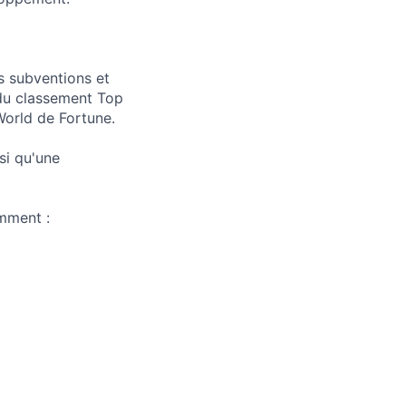
s subventions et
 du classement Top
World de Fortune.
si qu'une
mment :