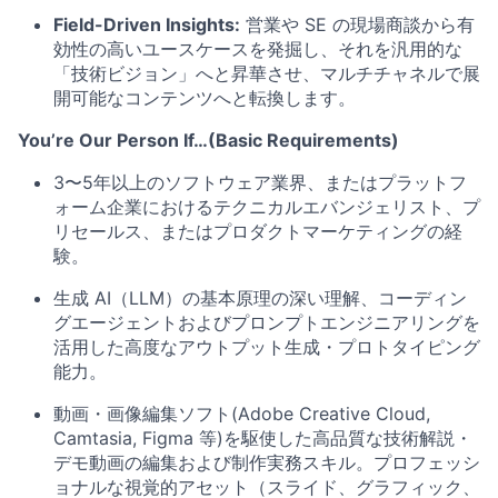
Field-Driven Insights:
営業や SE の現場商談から有
効性の高いユースケースを発掘し、それを汎用的な
「技術ビジョン」へと昇華させ、マルチチャネルで展
開可能なコンテンツへと転換します。
You’re Our Person If…(Basic Requirements)
3〜5年以上のソフトウェア業界、またはプラットフ
ォーム企業におけるテクニカルエバンジェリスト、プ
リセールス、またはプロダクトマーケティングの経
験。
生成 AI（LLM）の基本原理の深い理解、コーディン
グエージェントおよびプロンプトエンジニアリングを
活用した高度なアウトプット生成・プロトタイピング
能力。
動画・画像編集ソフト(Adobe Creative Cloud,
Camtasia, Figma 等)を駆使した高品質な技術解説・
デモ動画の編集および制作実務スキル。プロフェッシ
ョナルな視覚的アセット（スライド、グラフィック、