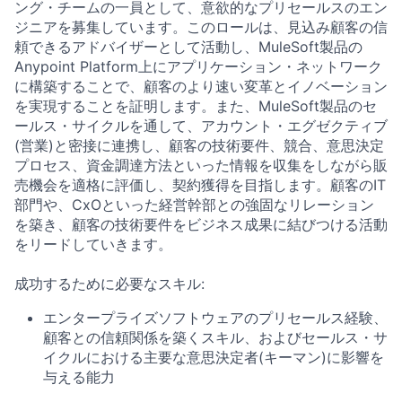
ング・チームの一員として、意欲的なプリセールスのエン
ジニアを募集しています。このロールは、見込み顧客の信
頼できるアドバイザーとして活動し、MuleSoft製品の
Anypoint Platform上にアプリケーション・ネットワーク
に構築することで、顧客のより速い変革とイノベーション
を実現することを証明します。また、MuleSoft製品のセ
ールス・サイクルを通して、アカウント・エグゼクティブ
(営業)と密接に連携し、顧客の技術要件、競合、意思決定
プロセス、資金調達方法といった情報を収集をしながら販
売機会を適格に評価し、契約獲得を目指します。顧客のIT
部門や、CxOといった経営幹部との強固なリレーション
を築き、顧客の技術要件をビジネス成果に結びつける活動
をリードしていきます。
成功するために必要なスキル:
エンタープライズソフトウェアのプリセールス経験、
顧客との信頼関係を築くスキル、およびセールス・サ
イクルにおける主要な意思決定者(キーマン)に影響を
与える能力