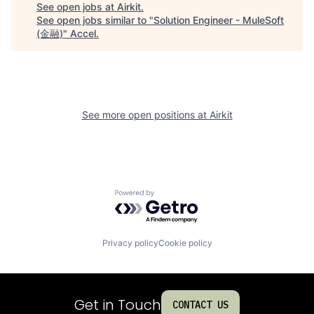
See open jobs at
Airkit
.
See open jobs similar to "
Solution Engineer - MuleSoft
(金融)
"
Accel
.
See more open positions at
Airkit
Powered by Getro.com
Privacy policy
Cookie policy
Get in Touch
CONTACT US