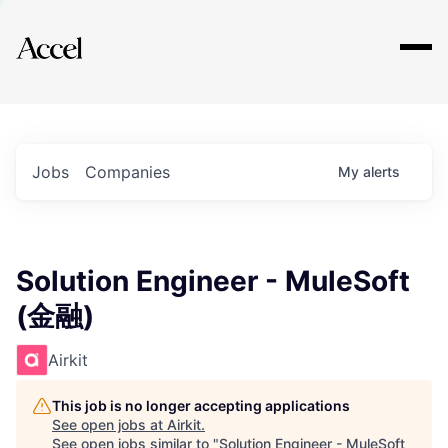
Explore
Jobs
Companies
My
alerts
Solution Engineer - MuleSoft
(金融)
Airkit
This job is no longer accepting applications
See open jobs at
Airkit
.
See open jobs similar to "
Solution Engineer - MuleSoft