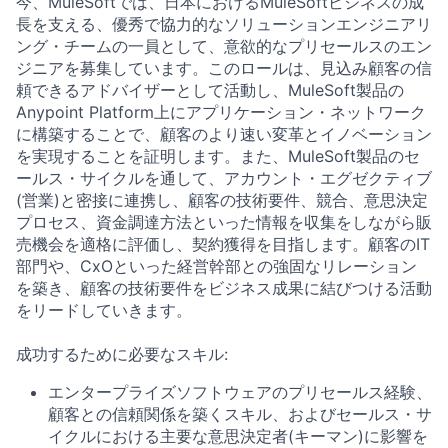
今、MuleSoftでは、日本におけるMuleSoftビジネスの成
長を支える、優秀で協力的なソリューションエンジニアリ
ング・チームの一員として、意欲的なプリセールスのエン
ジニアを募集しています。このロールは、見込み顧客の信
頼できるアドバイザーとして活動し、MuleSoft製品の
Anypoint Platform上にアプリケーション・ネットワーク
に構築することで、顧客のより速い変革とイノベーション
を実現することを証明します。また、MuleSoft製品のセ
ールス・サイクルを通して、アカウント・エグゼクティブ
(営業)と密接に連携し、顧客の技術要件、競合、意思決定
プロセス、資金調達方法といった情報を収集をしながら販
売機会を適格に評価し、契約獲得を目指します。顧客のIT
部門や、CxOといった経営幹部との強固なリレーション
を築き、顧客の技術要件をビジネス成果に結びつける活動
をリードしていきます。
成功するために必要なスキル:
エンタープライズソフトウェアのプリセールス経験、
顧客との信頼関係を築くスキル、およびセールス・サ
イクルにおける主要な意思決定者(キーマン)に影響を