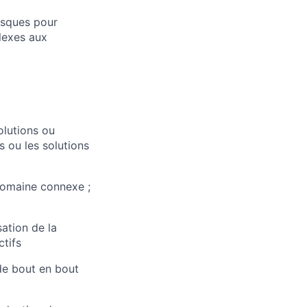
isques pour
lexes aux
olutions ou
s ou les solutions
domaine connexe ;
sation de la
ctifs
de bout en bout