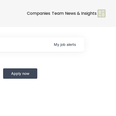
Companies
Team
News & Insights
My
job
alerts
Apply now