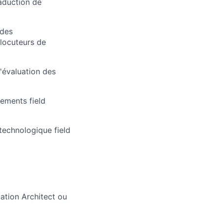
aduction de
 des
locuteurs de
'évaluation des
nements field
technologique field
cation Architect ou