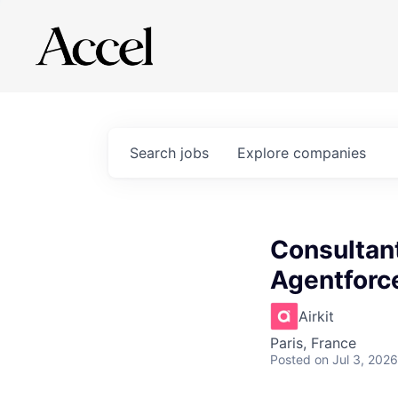
Search
jobs
Explore
companies
Consultant
Agentforc
Airkit
Paris, France
Posted
on Jul 3, 2026