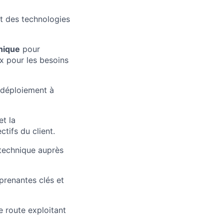
et des technologies
nique
pour
ix pour les besoins
 déploiement à
et la
tifs du client.
 technique auprès
prenantes clés et
e route exploitant