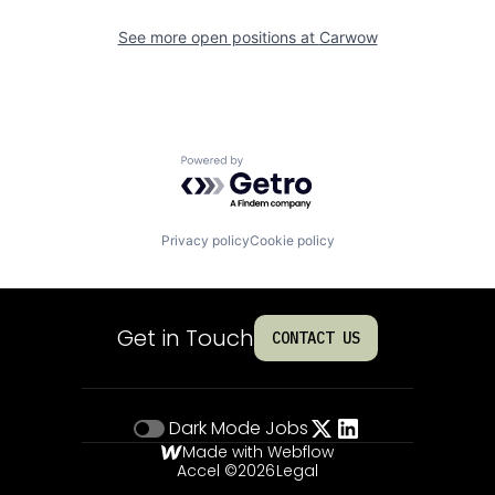
See more open positions at
Carwow
Powered by Getro.com
Privacy policy
Cookie policy
Get in Touch
CONTACT US
Dark Mode
Jobs
Made with Webflow
Accel ©
2026
Legal