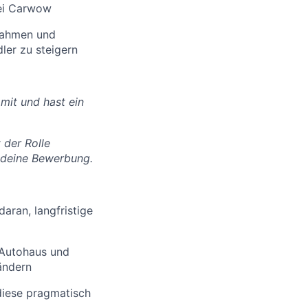
bei Carwow
ßnahmen und
er zu steigern
 mit und hast ein
 der Rolle
f deine Bewerbung.
aran, langfristige
 Autohaus und
ändern
diese pragmatisch