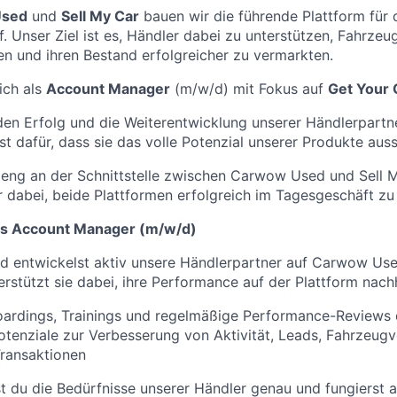
Used
und
Sell My Car
bauen wir die führende Plattform für 
 Unser Ziel ist es, Händler dabei zu unterstützen, Fahrzeug
en und ihren Bestand erfolgreicher zu vermarkten.
ich als
Account Manager
(m/w/d) mit Fokus auf
Get Your 
en Erfolg und die Weiterentwicklung unserer Händlerpartne
st dafür, dass sie das volle Potenzial unserer Produkte aus
 eng an der Schnittstelle zwischen Carwow Used und Sell 
r dabei, beide Plattformen erfolgreich im Tagesgeschäft zu
ls Account Manager (m/w/d)
d entwickelst aktiv unsere Händlerpartner auf Carwow Use
erstützt sie dabei, ihre Performance auf der Plattform nachh
oardings, Trainings und regelmäßige Performance-Reviews
 Potenziale zur Verbesserung von Aktivität, Leads, Fahrzeug
ransaktionen
t du die Bedürfnisse unserer Händler genau und fungierst al