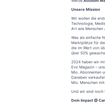
Werde
Account Ma
Unsere Mission
Wir wollen die ers
Technologie, Medie
Art wie Menschen A
Was als einfache N
Marktplätze für de
die im Wert von üb
über 50% gewachs
2024 haben wir mi
Evo Magazin – unse
Mio. Abonnenten un
Daneben verkaufen 
Mio. Menschen mit
Und wir sind noch l
Dein Impact @ C