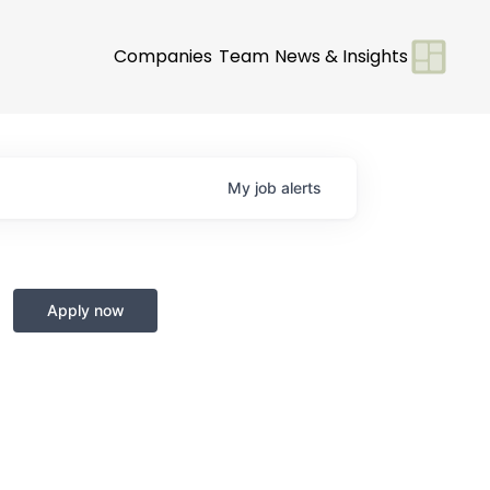
Companies
Team
News & Insights
My
job
alerts
Apply now