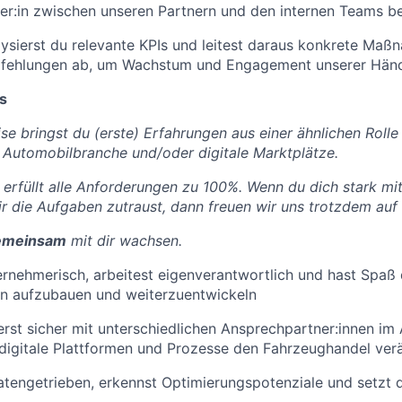
er:in zwischen unseren Partnern und den internen Teams 
lysierst du relevante KPIs und leitest daraus konkrete Ma
ehlungen ab, um Wachstum und Engagement unserer Händl
s
se bringst du (erste) Erfahrungen aus einer ähnlichen Rolle
e Automobilbranche und/oder digitale Marktplätze.
rfüllt alle Anforderungen zu 100%. Wenn du dich stark mit
 dir die Aufgaben zutraust, dann freuen wir uns trotzdem au
emeinsam
mit dir wachsen.
rnehmerisch, arbeitest eigenverantwortlich und hast Spaß d
en aufzubauen und weiterzuentwickeln
st sicher mit unterschiedlichen Ansprechpartner:innen im
 digitale Plattformen und Prozesse den Fahrzeughandel ver
atengetrieben, erkennst Optimierungspotenziale und setzt 