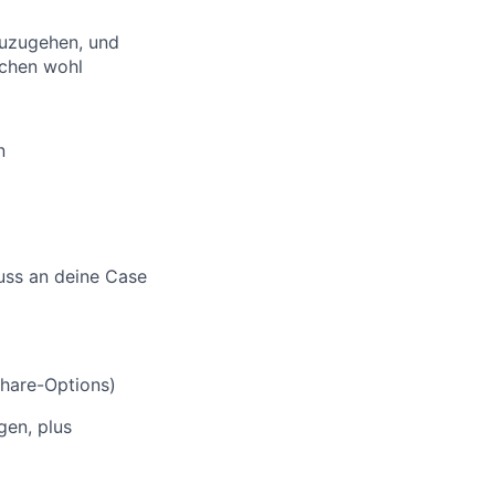
zuzugehen, und
ächen wohl
n
luss an deine Case
Share-Options)
gen, plus