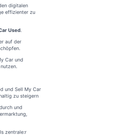
den digitalen
e effizienter zu
Car Used
.
r auf der
schöpfen.
My Car und
 nutzen.
d und Sell My Car
altig zu steigern
 durch und
vermarktung,
s zentrale:r