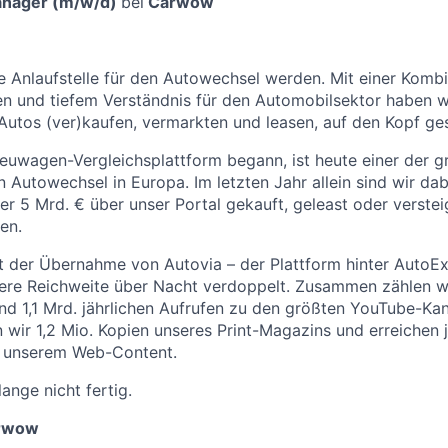
nager (m/w/d)
bei
Carwow
te Anlaufstelle für den Autowechsel werden. Mit einer Komb
n und tiefem Verständnis für den Automobilsektor haben wi
utos (ver)kaufen, vermarkten und leasen, auf den Kopf gest
euwagen-Vergleichsplattform begann, ist heute einer der g
n Autowechsel in Europa. Im letzten Jahr allein sind wir da
er 5 Mrd. € über unser Portal gekauft, geleast oder verste
en.
t der Übernahme von Autovia – der Plattform hinter AutoE
re Reichweite über Nacht verdoppelt. Zusammen zählen wir
d 1,1 Mrd. jährlichen Aufrufen zu den größten YouTube-Kan
wir 1,2 Mio. Kopien unseres Print-Magazins und erreichen j
 unserem Web-Content.
ange nicht fertig.
arwow