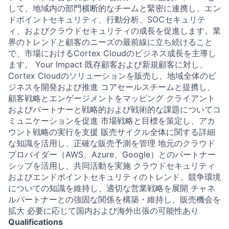
して、地域内の部門横断的なチームと緊密に連携し、エン
ドポイントセキュリティ、行動分析、SOCセキュリテ
ィ、およびクラウドセキュリティの成長を促進します。業
界のトレンドと顧客のニーズの最前線に立ち続けること
で、市場におけるCortex Cloudのビジネス成長を主導し
ます。 Your Impact 既存顧客および新規顧客に対し、
Cortex Cloudのソリューションを販売し、地域全体のビ
ジネスを開発および推進 コアセールスチームと提携し、
顧客戦略とエンゲージメントをマッピング クライアント
およびパートナーと戦略的および戦術的な課題についてコ
ミュニケーションを促進 市場戦略と目標を策定し、アカ
ウント戦略の実行を支援 販売サイクル全体に関する詳細
な知識を活用し、正確な販売予測を管理 地元のクラウド
プロバイダー（AWS、Azure、Google）とのパートナー
シップを活用し、共同活動を実施 クラウドセキュリティ
およびエンドポイントセキュリティのトレンド、競争環境
についての知識を維持し、適切な営業戦略を展開 チャネ
ルパートナーとの強固な関係を構築・維持し、販売機会を
拡大 必要に応じて国内および海外出張の可能性あり
Qualifications