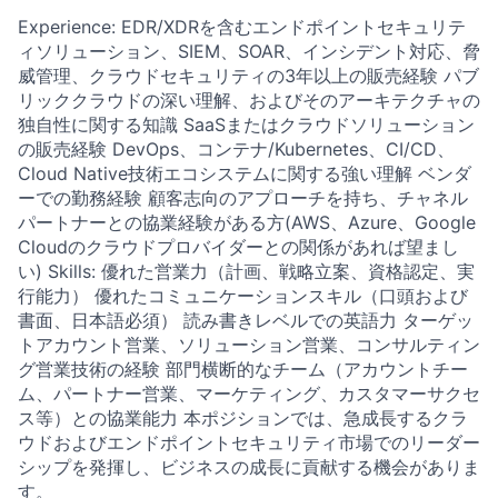
Experience: EDR/XDRを含むエンドポイントセキュリテ
ィソリューション、SIEM、SOAR、インシデント対応、脅
威管理、クラウドセキュリティの3年以上の販売経験 パブ
リッククラウドの深い理解、およびそのアーキテクチャの
独自性に関する知識 SaaSまたはクラウドソリューション
の販売経験 DevOps、コンテナ/Kubernetes、CI/CD、
Cloud Native技術エコシステムに関する強い理解 ベンダ
ーでの勤務経験 顧客志向のアプローチを持ち、チャネル
パートナーとの協業経験がある方(AWS、Azure、Google
Cloudのクラウドプロバイダーとの関係があれば望まし
い) Skills: 優れた営業力（計画、戦略立案、資格認定、実
行能力） 優れたコミュニケーションスキル（口頭および
書面、日本語必須） 読み書きレベルでの英語力 ターゲッ
トアカウント営業、ソリューション営業、コンサルティン
グ営業技術の経験 部門横断的なチーム（アカウントチー
ム、パートナー営業、マーケティング、カスタマーサクセ
ス等）との協業能力 本ポジションでは、急成長するクラ
ウドおよびエンドポイントセキュリティ市場でのリーダー
シップを発揮し、ビジネスの成長に貢献する機会がありま
す。