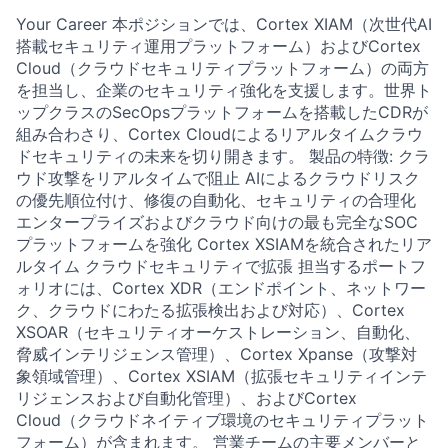
Your Career 本ポジションでは、Cortex XIAM（次世代AI
搭載セキュリティ運用プラットフォーム）およびCortex
Cloud（クラウドセキュリティプラットフォーム）の両方
を担当し、企業のセキュリティ強化を支援します。世界ト
ップクラスのSecOpsプラットフォームを搭載したCDRが
組み合わさり、Cortex Cloudによるリアルタイムクラウ
ドセキュリティの未来を切り開きます。 製品の特徴: クラ
ウド攻撃をリアルタイムで阻止 AIによるクラウドリスク
の優先順位付け、修復の自動化、セキュリティの合理化
エンタープライズおよびクラウド向けの最も完全なSOC
プラットフォームを強化 Cortex XSIAMを統合されたリア
ルタイム クラウドセキュリティで拡張 担当するポートフ
ォリオには、Cortex XDR（エンドポイント、ネットワー
ク、クラウドにわたる拡張検出および対応）、Cortex
XSOAR（セキュリティオーケストレーション、自動化、
脅威インテリジェンス管理）、Cortex Xpanse（攻撃対
象領域管理）、Cortex XSIAM（拡張セキュリティインテ
リジェンスおよび自動化管理）、およびCortex
Cloud（クラウドネイティブ環境のセキュリティプラット
フォーム）が含まれます。 営業チームの主要メンバーと