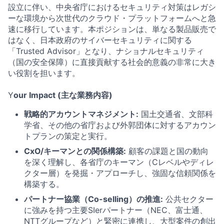
設立に伴い、中央省庁におけるセキュリティ対策はレガシ
ーな環境から次世代のクラウド・プラットフォームへと急
速に移行しています。本ポジションは、単なる製品販売で
はなく、日本政府のサイバーセキュリティに関する
「Trusted Advisor」となり、ナショナルセキュリティ
（国の安全保障）に直接貢献する社会的意義の非常に大き
い役割を担います。
Y
our Impact (主な業務内容)
戦略的アカウントマネジメント:
国土交通省、文部科
学省、その他の省庁および外郭団体に対するアカウン
トプランの策定と実行。
CxO/キーマンとの関係構築:
顧客の課題と国の動向
を深く理解し、各省庁のキーマン（Cレベルやディレ
クター層）を発掘・アプローチし、強固な信頼関係を
構築する。
パートナー協業（Co-selling）の推進:
公共セクター
に強みを持つ主要SIerパートナー（NEC、富士通、
NTTグループなど）と緊密に連携し、大型案件の創出