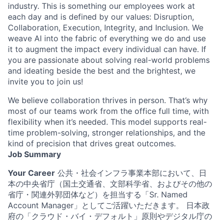
industry. This is something our employees work at
each day and is defined by our values: Disruption,
Collaboration, Execution, Integrity, and Inclusion. We
weave AI into the fabric of everything we do and use
it to augment the impact every individual can have. If
you are passionate about solving real-world problems
and ideating beside the best and the brightest, we
invite you to join us!
We believe collaboration thrives in person. That’s why
most of our teams work from the office full time, with
flexibility when it’s needed. This model supports real-
time problem-solving, stronger relationships, and the
kind of precision that drives great outcomes.
Job Summary
Your Career
公共・社会インフラ事業本部において、日
本の中央省庁（国土交通省、文部科学省、およびその他の
省庁・関連外郭団体など）を担当する「Sr. Named
Account Manager」としてご活躍いただきます。 日本政
府の「クラウド・バイ・デフォルト」原則やデジタル庁の