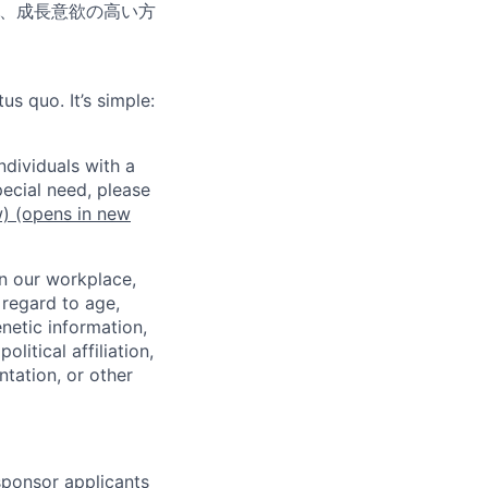
し、成長意欲の高い方
us quo. It’s simple:
dividuals with a
pecial need, please
w)
(opens in new
in our workplace,
 regard to age,
enetic information,
olitical affiliation,
ntation, or other
 sponsor applicants