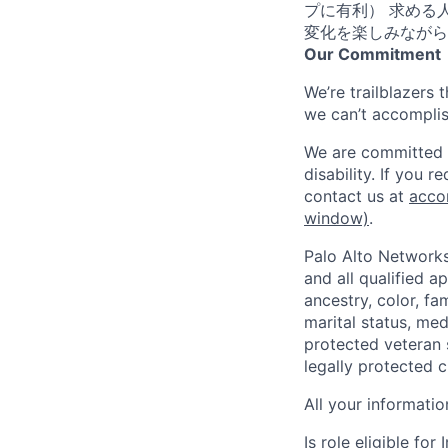
プに有利） 求める
変化を楽しみながら
Our Commitment
We’re trailblazers 
we can’t accomplis
We are committed t
disability. If you 
contact us at
acco
window)
.
Palo Alto Networks
and all qualified a
ancestry, color, fa
marital status, medi
protected veteran s
legally protected c
All your informatio
Is role eligible fo