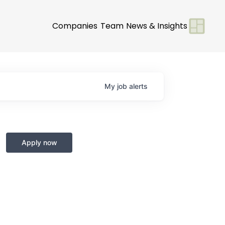
Companies
Team
News & Insights
My
job
alerts
Apply now