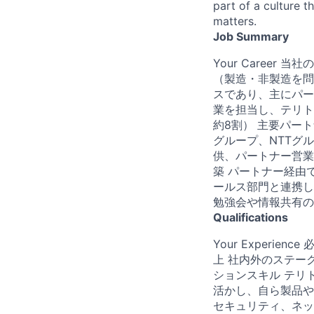
part of a culture t
matters.
Job Summary
Your Caree
（製造・非製造を問
スであり、主にパー
業を担当し、テリト
約8割） 主要パートナ
グループ、NTTグ
供、パートナー営業
築 パートナー経由
ールス部門と連携し
勉強会や情報共有の
Qualifications
Your Experi
上 社内外のステー
ションスキル テリ
活かし、自ら製品や
セキュリティ、ネッ