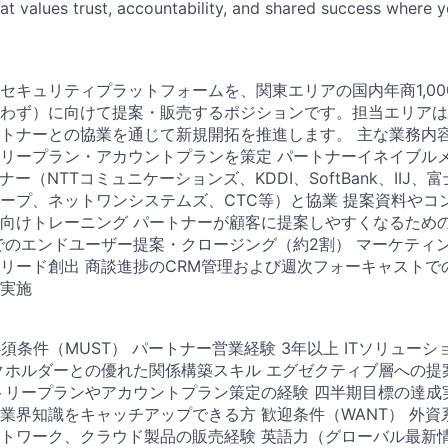
hat values trust, accountability, and shared success where 
r 当社のセキュリティプラットフォームを、関東エリアの国内年商1,
わず）に向けて提案・販売するポジションです。担当エリアは
トナーとの協業を通じて新規開拓を推進します。 主な業務内容：
リープラン・アカウントプランを策定 パートナーイネイブル
ー（NTTコミュニケーションズ、KDDI、SoftBank、IIJ、
ループ、ネットワンシステムズ、CTC等）と協業 提案資料やコ
向けトレーニング パートナーが顧客に提案しやすくなるため
でのエンドユーザー提案・クロージング（約2割） マーケティ
リード創出 商談進捗のCRM管理および週次フォーキャストで
実施
ence 必須条件（MUST） パートナー営業経験 3年以上 ITソリュー
クホルダーとの優れた関係構築スキル エグゼクティブ層への提
トリープランやアカウントプラン策定の経験 四半期目標の達成実
業界知識をキャッチアップできる方 歓迎条件（WANT） 外
トワーク、クラウド製品の販売経験 英語力（グローバル最新