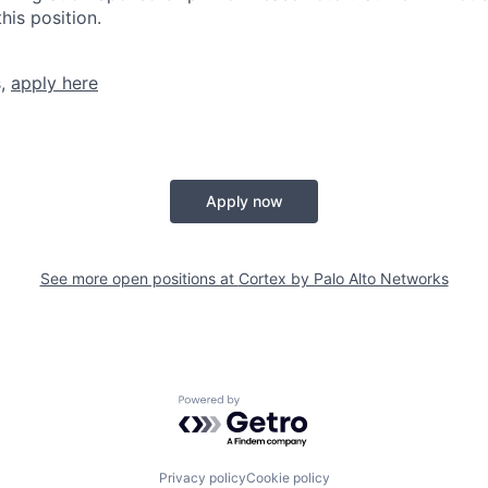
his position.
s,
apply here
Apply now
See more open positions at
Cortex by Palo Alto Networks
Powered by Getro.com
Privacy policy
Cookie policy