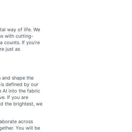
al way of life. We
ms with cutting-
 counts. If you’re
e just as
th and shape the
is defined by our
 AI into the fabric
e. If you are
d the brightest, we
laborate across
ether. You will be