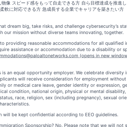
人物像 スピード感をもって自走できる方 自ら目標達成を推進
柔軟に対応できる方 急成長する企業でキャリアを築きたい方
that dream big, take risks, and challenge cybersecurity’s stat
h our mission without diverse teams innovating, together.
o providing reasonable accommodations for all qualified in
require assistance or accommodation due to a disability or s
mmodations@paloaltonetworks.com
(opens in new windo
 is an equal opportunity employer. We celebrate diversity 
pplicants will receive consideration for employment without
mily or medical care leave, gender identity or expression, g
cal condition, national origin, physical or mental disability, p
tatus, race, religion, sex (including pregnancy), sexual orie
haracteristics.
n will be kept confidential according to EEO guidelines.
r Immigration Sponsorship? No. Please note that we will not