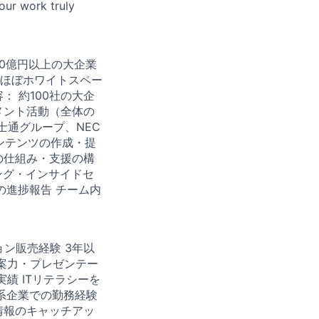
your work truly
000億円以上の大企業
ほぼホワイトスペー
 約100社の大企
メント活動（全体の
富士通グループ、NEC
ンテンツの作成・提
の仕組み・支援の構
ング・インサイドセ
の進捗報告 チーム内
ション販売経験 3年以
案力・プレゼンテー
績 ITリテラシーを
資系企業での勤務経験
情報のキャッチアッ