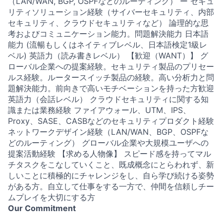
（LAN/WAN, BGP, OSPFなどのルーティング） ー セキュ
リティソリューション経験（サイバーセキュリティ、内部
セキュリティ、クラウドセキュリティなど） 論理的な思
考およびコミュニケーション能力。問題解決能力 日本語
能力 (流暢もしくはネイティブレベル、日本語検定1級レ
ベル) 英語力（読み書きレベル） 【歓迎（WANT）】 グ
ローバル企業への提案経験。セキュリティ製品のプリセー
ルス経験。ルータースイッチ製品の経験。高い分析力と問
題解決能力。前向きで高いモチベーションを持った方歓迎
英語力（会話レベル） クラウドセキュリティに関する知
識または業務経験 ファイアウォール、UTM、IPS、
Proxy、SASE、CASBなどのセキュリティプロダクト経験
ネットワークデザイン経験（LAN/WAN、BGP、OSPFな
どのルーティング） グローバル企業や大規模ユーザへの
提案活動経験 【求める人物像】 スピード感を持ってマル
チタスクをこなしていくこと、既成概念にとらわれず、新
しいことに積極的にチャレンジをし、自ら学び続ける姿勢
がある方。自立して仕事をする一方で、仲間を信頼しチー
ムプレイを大切にする方
Our Commitment