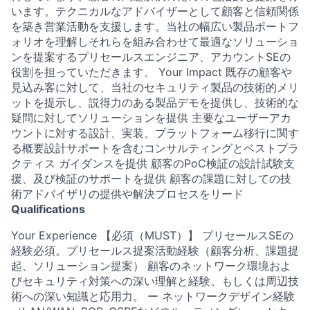
います。テクニカルなアドバイザーとして顧客と信頼関係
を築き営業活動を支援します。当社の幅広い製品ポートフ
ォリオを理解しそれらを組み合わせて最適なソリューショ
ンを提案するプリセールスエンジニア、アカウントSEの
役割を担っていただきます。 Your Impact 既存の顧客や
見込み客に対して、当社のセキュリティ製品の技術的メリ
ットを提示し、説得力のある製品デモを提供し、技術的な
疑問に対してソリューションを提供 主要なユーザーアカ
ウントに対する設計、実装、プラットフォーム移行に関す
る概要設計サポートを含むコンサルティングとベストプラ
クティス ガイダンスを提供 顧客のPoC検証の設計試験支
援、及び検証のサポートを提供 顧客の課題に対しての技
術アドバイザリの提供や解決プロセスをリード
Qualifications
Your Experience 【必須（MUST）】 プリセールスSEの
経験必須。プリセールス提案活動経験（顧客分析、課題提
起、ソリューション提案） 顧客のネットワーク環境およ
びセキュリティ対策への深い理解と経験。もしくは周辺技
術への深い知識と応用力。 ー ネットワークデザイン経験