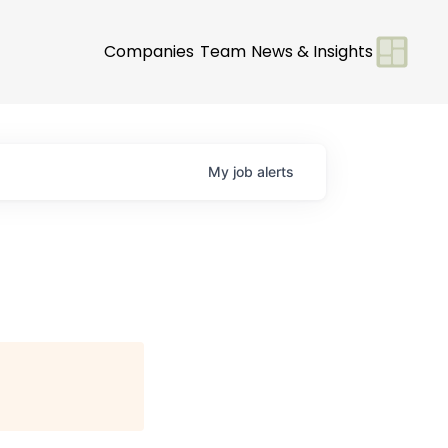
Companies
Team
News & Insights
My
job
alerts