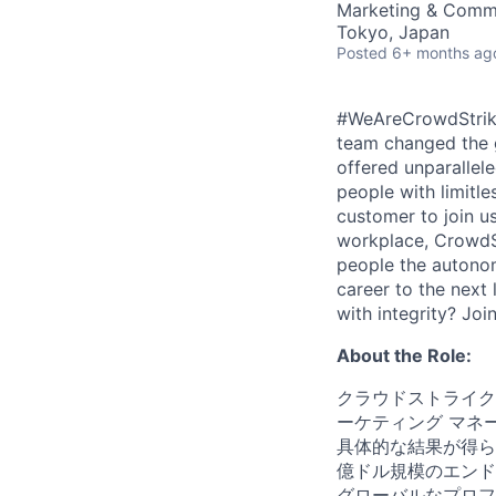
Marketing & Comm
Tokyo, Japan
Posted
6+ months ag
​​#WeAreCrowdStrike
team changed the g
offered unparallel
people with limitle
customer to join us
workplace, CrowdStr
people the autonomy
career to the next 
with integrity? Joi
About the Role:
クラウドストライク
ーケティング マネ
具体的な結果が得ら
億ドル規模のエンド
グローバルなプロフ