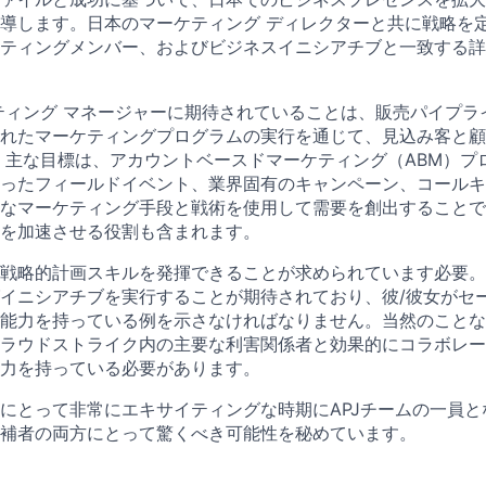
導します。日本のマーケティング ディレクターと共に戦略を
ティングメンバー、およびビジネスイニシアチブと一致する詳
ティング マネージャーに期待されていることは、販売パイプラ
れたマーケティングプログラムの実行を通じて、見込み客と顧
 主な目標は、アカウントベースドマーケティング（
ABM
）プ
ったフィールドイベント、業界固有のキャンペーン、コールキ
なマーケティング手段と戦術を使用して需要を創出することで
を加速させる役割も含まれます。
戦略的計画スキルを発揮できることが求められています必要。
イニシアチブを実行することが期待されており、彼/彼女がセ
能力を持っている例を示さなければなりません。当然のことな
ラウドストライク内の主要な利害関係者と効果的にコラボレー
力を持っている必要があります。
にとって非常にエキサイティングな時期にAPJチームの一員と
補者の両方にとって驚くべき可能性を秘めています。