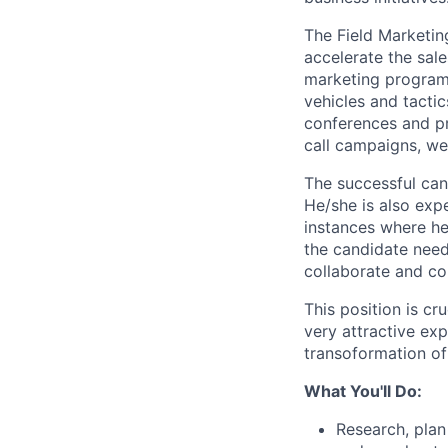
The Field Marketin
accelerate the sal
marketing programs
vehicles and tacti
conferences and pr
call campaigns, web
The successful can
He/she is also exp
instances where he/
the candidate needs
collaborate and co
This position is c
very attractive ex
transoformation of
What You'll Do:
Research, pla