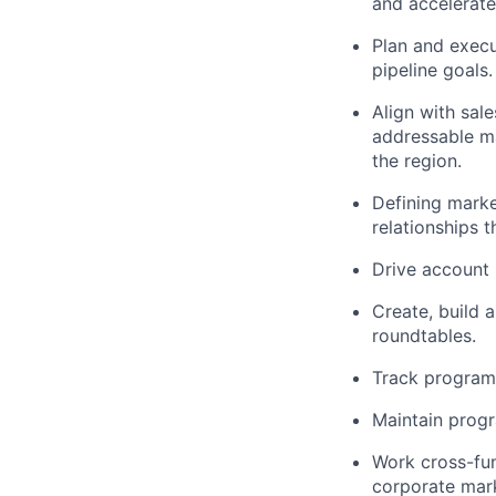
and accelerate
Plan and execu
pipeline goals.
Align with sal
addressable m
the region.
Defining marke
relationships 
Drive account
Create, build 
roundtables.
Track program 
Maintain prog
Work cross-fun
corporate mark