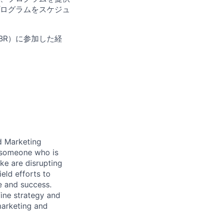
ログラムをスケジュ
BR）に参加した経
d Marketing
r someone who is
ike are disrupting
ield efforts to
le and success.
ine strategy and
marketing and