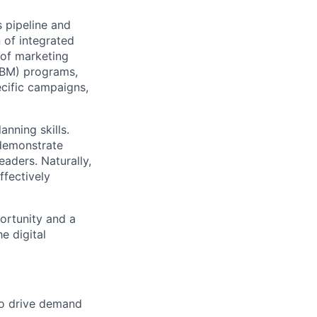
 pipeline and
 of integrated
 of marketing
(ABM) programs,
ecific campaigns,
nning skills.
 demonstrate
eaders. Naturally,
ffectively
ortunity and a
e digital
to drive demand