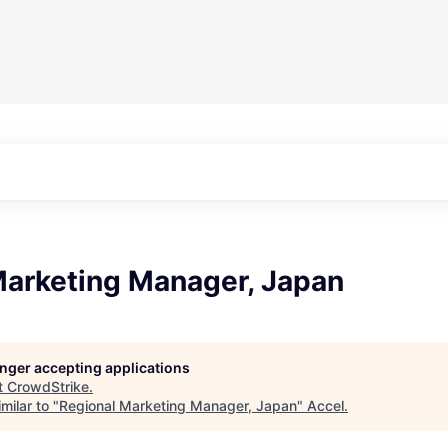
Marketing Manager, Japan
longer accepting applications
t
CrowdStrike
.
milar to "
Regional Marketing Manager, Japan
"
Accel
.