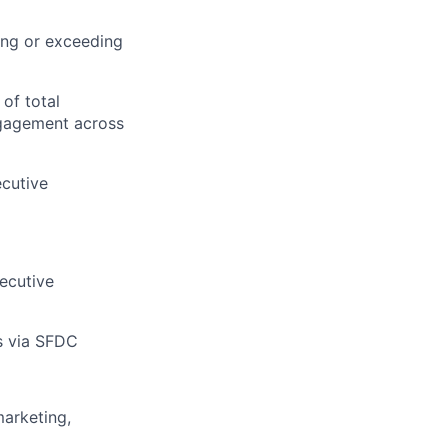
ing or exceeding
of total
ngagement across
ecutive
ecutive
s via SFDC
marketing,