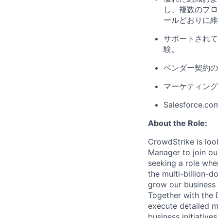
し、複数のプロ
ールどおりに維
サポートされて
験。
ベンダー契約の
マーケティング
Salesforce
About the Role:
CrowdStrike is loo
Manager to join ou
seeking a role wher
the multi-billion-do
grow our business
Together with the
execute detailed m
business initiatives