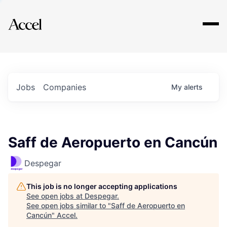
Explore
Jobs
Companies
My
alerts
Saff de Aeropuerto en Cancún
Despegar
This job is no longer accepting applications
See open jobs at
Despegar
.
See open jobs similar to "
Saff de Aeropuerto en
Cancún
"
Accel
.