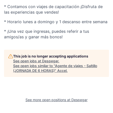
* Contamos con viajes de capacitación ¡Disfruta de
las experiencias que vendes!
* Horario lunes a domingo y 1 descanso entre semana
* ¡Una vez que ingresas, puedes referir a tus
amigos/as y ganar más bonos!
This job is no longer accepting applications
See open jobs at
Despegar
.
See open jobs similar to "
Agente de viajes - Saltillo
(JORNADA DE 6 HORAS)
"
Accel
.
See more open positions at
Despegar