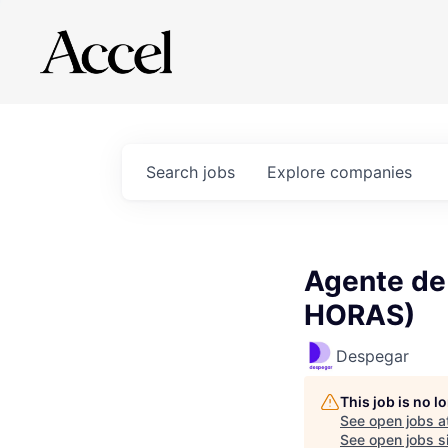
Search
jobs
Explore
companies
Agente de 
HORAS)
Despegar
This job is no 
See open jobs a
See open jobs si