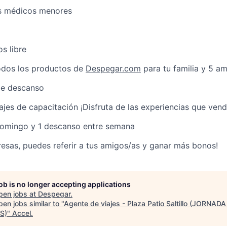
s médicos menores
s libre
odos los productos de
Despegar.com
para tu familia y 5 a
de descanso
jes de capacitación ¡Disfruta de las experiencias que vend
 domingo y 1 descanso entre semana
resas, puedes referir a tus amigos/as y ganar más bonos!
job is no longer accepting applications
pen jobs at
Despegar
.
en jobs similar to "
Agente de viajes - Plaza Patio Saltillo (JORNADA
S)
"
Accel
.