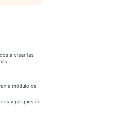
os a crear las
nas.
rcan a módulo de
slados y parques de