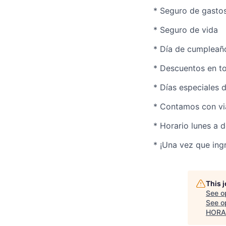
* Seguro de gasto
* Seguro de vida
* Día de cumpleaño
* Descuentos en t
* Días especiales 
* Contamos con via
* Horario lunes a
* ¡Una vez que ing
This 
See o
See op
HORA