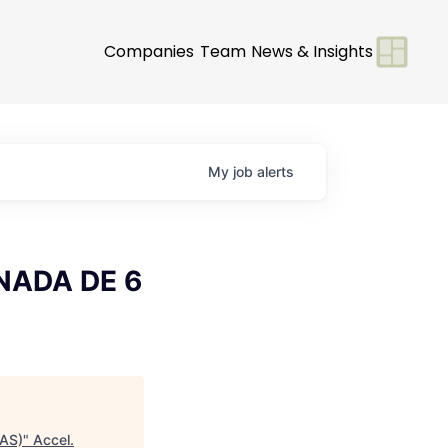
Companies
Team
News & Insights
My
job
alerts
ORNADA DE 6
RAS)
"
Accel
.