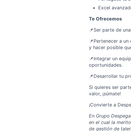
Excel avanzad
Te Ofrecemos
📌Ser parte de una
📌Pertenecer a un 
y hacer posible que
📌Integrar un equi
oportunidades.
📌Desarrollar tu p
Si quieres ser part
valor, ¡súmate!
¡Convierte a Despe
En Grupo Despegar
en el cual la meri
de gestión de tale