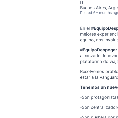
IT
Buenos Aires, Arge
Posted
6+ months ag
En el
#EquipoDes
mejores experienci
equipo, nos invol
#EquipoDespegar
alcanzarlo. Innova
plataforma de viaj
Resolvemos proble
estar a la vanguard
Tenemos un nuevo
-Son protagonistas
-Son centralizador
-Son pushers por n