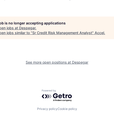
job is no longer accepting applications
pen jobs at
Despegar
.
en jobs similar to "
Sr Credit Risk Management Analyst
"
Accel
.
See more open positions at
Despegar
Powered by Getro.com
Privacy policy
Cookie policy