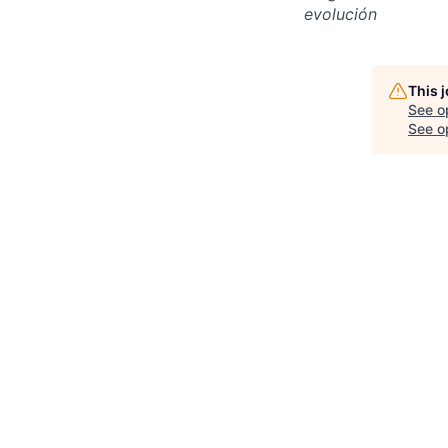
evolución
This 
See o
See op