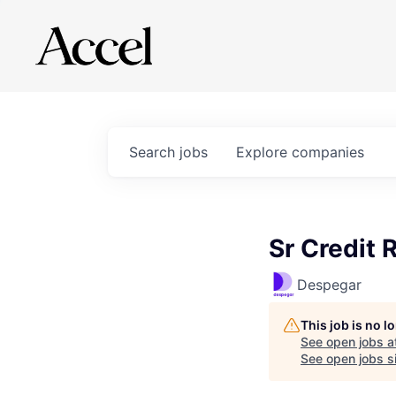
Search
jobs
Explore
companies
Sr Credit
Despegar
This job is no 
See open jobs a
See open jobs si