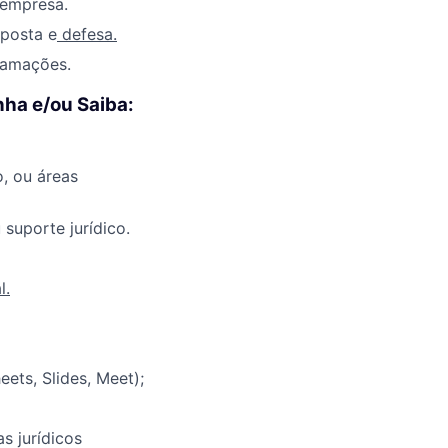
 empresa.
sposta e
defesa.
clamações.
nha e/ou Saiba:
, ou áreas
suporte jurídico.
l.
ets, Slides, Meet);
as jurídicos