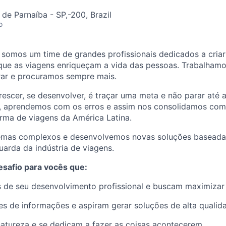
 de Parnaíba - SP,-200, Brazil
o
somos um time de grandes profissionais dedicados a criar
 que as viagens enriqueçam a vida das pessoas. Trabalham
ar e procuramos sempre mais.
rescer, se desenvolver, é traçar uma meta e não parar até a
, aprendemos com os erros e assim nos consolidamos com
rma de viagens da América Latina.
emas complexos e desenvolvemos novas soluções baseada
uarda da indústria de viagens.
safio para vocês que:
 de seu desenvolvimento profissional e buscam maximizar 
es de informações e aspiram gerar soluções de alta qualid
atureza e se dedicam a fazer as coisas acontecerem.