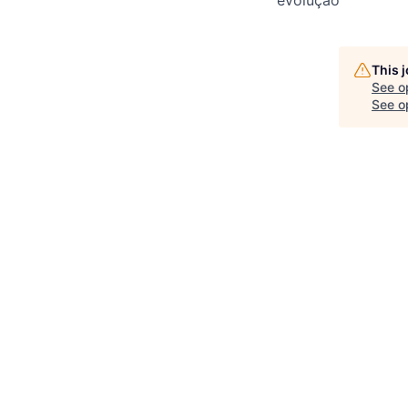
This 
See o
See op