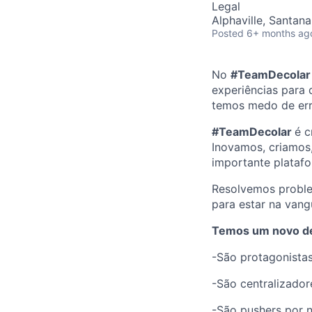
Legal
Alphaville, Santana
Posted
6+ months ag
No
#TeamDecolar
experiências para
temos medo de err
#TeamDecolar
é c
Inovamos, criamos
importante platafo
Resolvemos probl
para estar na vang
Temos um novo de
-São protagonistas
-São centralizador
-São pushers por n