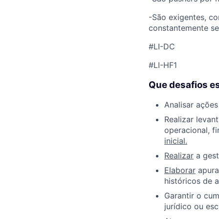
-São exigentes, c
constantemente se
#LI-DC
#LI-HF1
Que desafios e
Analisar ações
Realizar levan
operacional, f
inicial.
Realizar
a gest
Elaborar
apura
históricos de 
Garantir o cu
jurídico ou esc