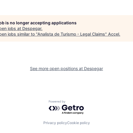
job is no longer accepting applications
pen jobs at
Despegar
.
en jobs similar to "
Analista de Turismo - Legal Claims
"
Accel
.
See more open positions at
Despegar
Powered by Getro.com
Privacy policy
Cookie policy