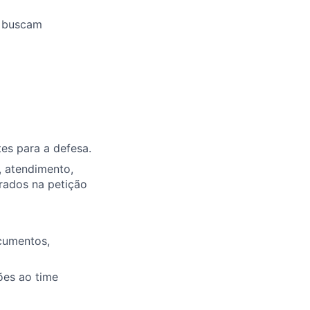
s buscam
tes para a defesa.
, atendimento,
rrados na petição
cumentos,
ões ao time