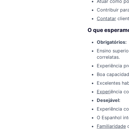
Atuar como pon
Contribuir par
Contatar
clien
O que esperamos
Obrigatórios:
Ensino superio
correlatas.
Experiência pr
Boa capacidade
Excelentes ha
Experi
ência c
Desejável:
Experiência co
O Espanhol in
Familiaridade
c