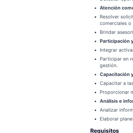
Atención comer
Resolver solic
comerciales o 
Brindar asesor
Participación 
Integrar activ
Participar en 
gestión.
Capacitación 
Capacitar a la
Proporcionar m
Análisis e inf
Analizar infor
Elaborar plane
Requisitos