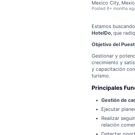
Mexico City, Mexi
Posted
6+ months ag
Estamos buscand
HotelDo,
que radi
Objetivo del Puest
Gestionar y potenci
crecimiento y sati
y capacitación con
turismo.
Principales Fu
Gestión de ca
Ejecutar plane
Realizar segui
relación comer
Detectar oport