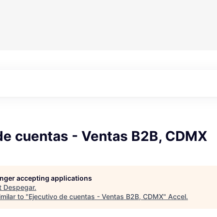
 de cuentas - Ventas B2B, CDMX
longer accepting applications
t
Despegar
.
milar to "
Ejecutivo de cuentas - Ventas B2B, CDMX
"
Accel
.