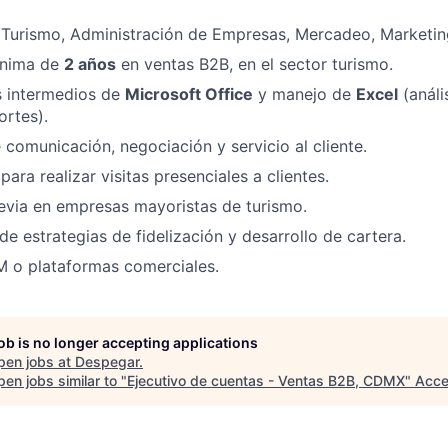
 Turismo, Administración de Empresas, Mercadeo, Marketing
ínima de
2 años
en ventas B2B, en el sector turismo.
 intermedios de
Microsoft Office
y manejo de
Excel
(análi
ortes).
 comunicación, negociación y servicio al cliente.
para realizar visitas presenciales a clientes.
evia en empresas mayoristas de turismo.
e estrategias de fidelización y desarrollo de cartera.
 o plataformas comerciales.
job is no longer accepting applications
pen jobs at
Despegar
.
en jobs similar to "
Ejecutivo de cuentas - Ventas B2B, CDMX
"
Acce