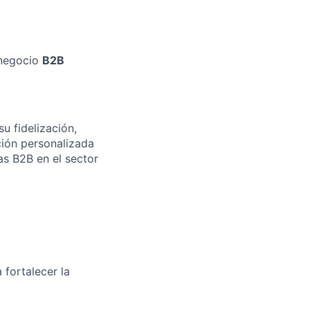
 negocio
B2B
u fidelización,
ción personalizada
as B2B en el sector
 fortalecer la