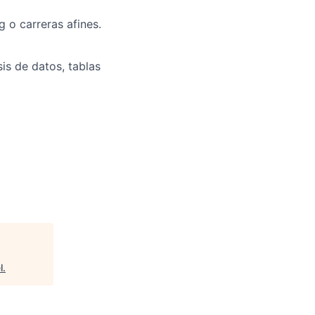
 o carreras afines.
sis de datos, tablas
l
.