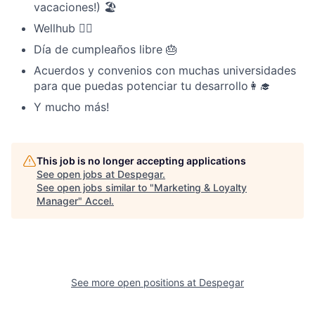
vacaciones!) 🏖
Wellhub 🏋️‍♀️
Día de cumpleaños libre 🎂
Acuerdos y convenios con muchas universidades
para que puedas potenciar tu desarrollo👩‍🎓
Y mucho más!
This job is no longer accepting applications
See open jobs at
Despegar
.
See open jobs similar to "
Marketing & Loyalty
Manager
"
Accel
.
See more open positions at
Despegar