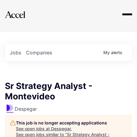
Explore
Jobs
Companies
My
alerts
Sr Strategy Analyst -
Montevideo
Despegar
This job is no longer accepting applications
See open jobs at
Despegar
.
See open jobs similar to "
Sr Strategy Analyst -