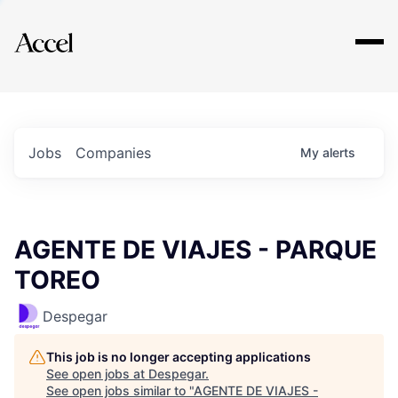
Explore
Jobs
Companies
My
alerts
AGENTE DE VIAJES - PARQUE
TOREO
Despegar
This job is no longer accepting applications
See open jobs at
Despegar
.
See open jobs similar to "
AGENTE DE VIAJES -