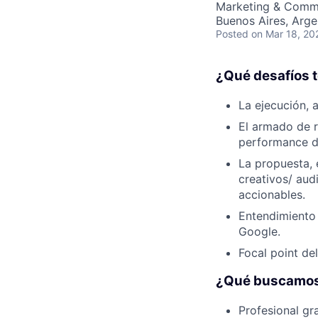
Marketing & Comm
Buenos Aires, Arge
Posted
on Mar 18, 20
¿Qué desafíos t
La ejecución, 
El armado de r
performance de
La propuesta, 
creativos/ aud
accionables.
Entendimiento 
Google.
Focal point de
¿Qué buscamos
Profesional gr