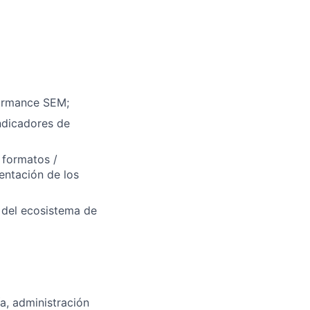
formance SEM;
indicadores de
 formatos /
entación de los
 del ecosistema de
ía, administración