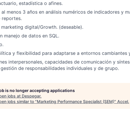
tuario, estadística o afines.
 al menos 3 años en análisis numéricos de indicadores y m
 reportes.
 marketing digital/Growth. (deseable).
on manejo de datos en SQL.
o.
ítica y flexibilidad para adaptarse a entornos cambiantes 
nes interpersonales, capacidades de comunicación y síntesi
 gestión de responsabilidades individuales y de grupo.
job is no longer accepting applications
pen jobs at
Despegar
.
en jobs similar to "
Marketing Performance Specialist (SEM)
"
Accel
.