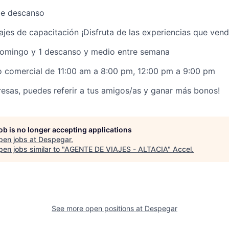
de descanso
jes de capacitación ¡Disfruta de las experiencias que vend
 domingo y 1 descanso y medio entre semana
o comercial de 11:00 am a 8:00 pm, 12:00 pm a 9:00 pm
resas, puedes referir a tus amigos/as y ganar más bonos!
job is no longer accepting applications
pen jobs at
Despegar
.
en jobs similar to "
AGENTE DE VIAJES - ALTACIA
"
Accel
.
See more open positions at
Despegar