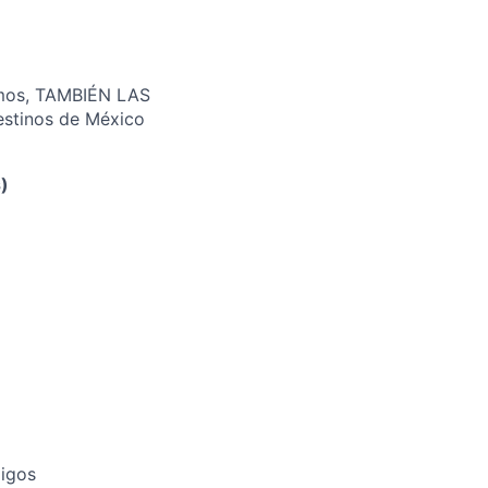
eamos, TAMBIÉN LAS
estinos de México
)
migos