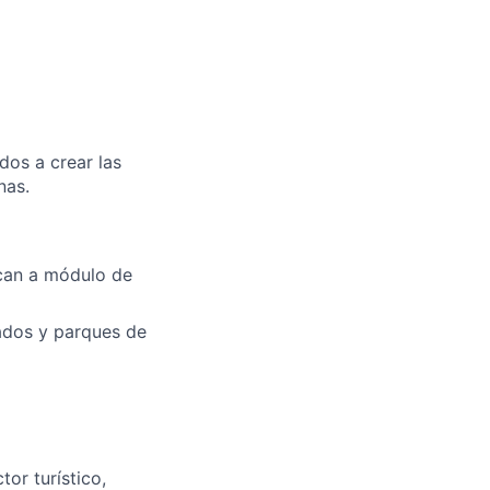
os a crear las
nas.
rcan a módulo de
slados y parques de
tor turístico,