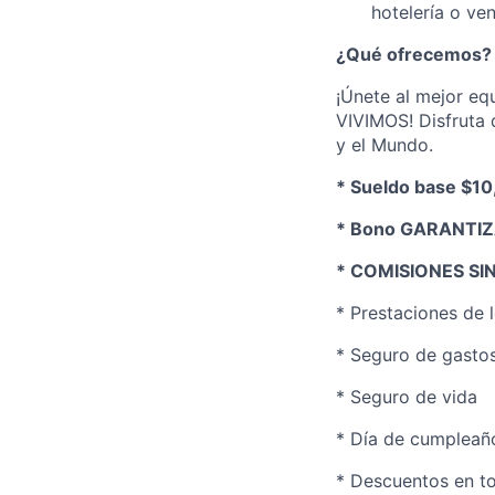
hotelería o ve
¿Qué ofrecemos?
¡Únete al mejor e
VIVIMOS! Disfruta 
y el Mundo.
* Sueldo base $10
* Bono GARANTIZA
* COMISIONES SI
* Prestaciones de l
* Seguro de gasto
* Seguro de vida
* Día de cumpleaño
* Descuentos en t