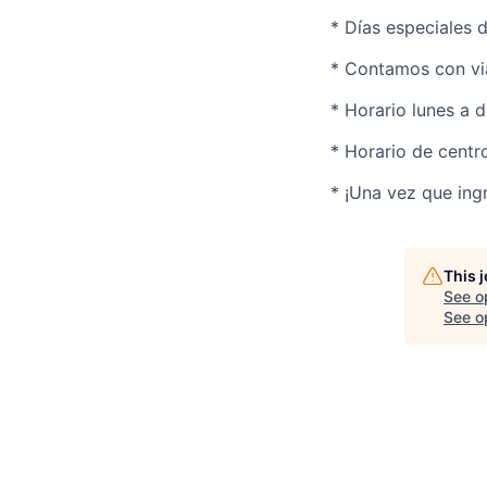
* Días especiales 
* Contamos con via
* Horario lunes a
* Horario de centr
* ¡Una vez que ing
This 
See o
See op