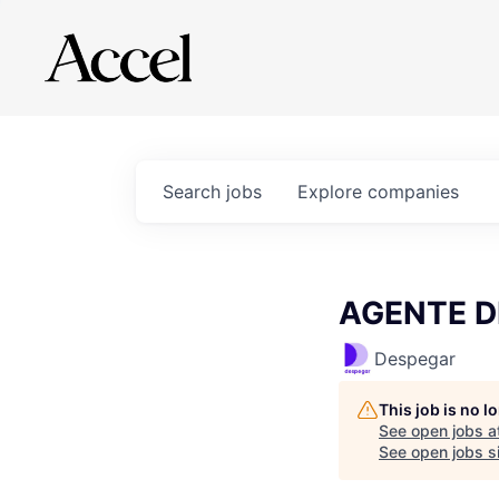
Search
jobs
Explore
companies
AGENTE DE
Despegar
This job is no 
See open jobs a
See open jobs si