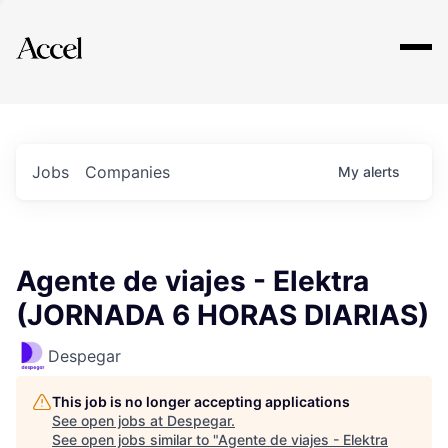
Explore
Jobs
Companies
My
alerts
Agente de viajes - Elektra
(JORNADA 6 HORAS DIARIAS)
Despegar
This job is no longer accepting applications
See open jobs at
Despegar
.
See open jobs similar to "
Agente de viajes - Elektra