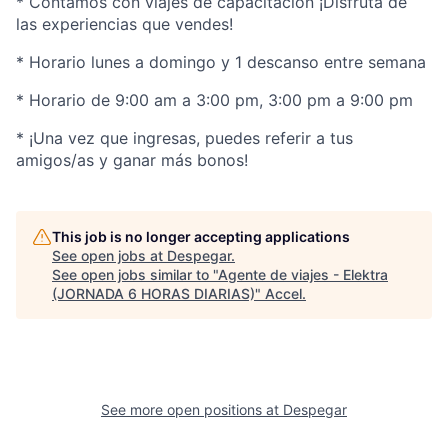
* Contamos con viajes de capacitación ¡Disfruta de
las experiencias que vendes!
* Horario lunes a domingo y 1 descanso entre semana
* Horario de 9:00 am a 3:00 pm, 3:00 pm a 9:00 pm
* ¡Una vez que ingresas, puedes referir a tus
amigos/as y ganar más bonos!
This job is no longer accepting applications
See open jobs at
Despegar
.
See open jobs similar to "
Agente de viajes - Elektra
(JORNADA 6 HORAS DIARIAS)
"
Accel
.
See more open positions at
Despegar