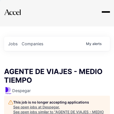
Explore
Jobs
Companies
My
alerts
AGENTE DE VIAJES - MEDIO
TIEMPO
Despegar
This job is no longer accepting applications
See open jobs at
Despegar
.
See open jobs similar to "
AGENTE DE VIAJES - MEDIO