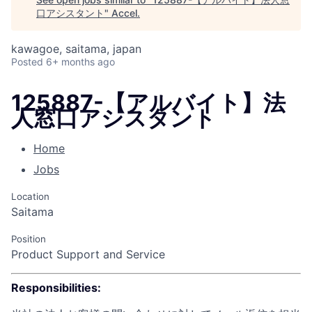
口アシスタント
"
Accel
.
kawagoe, saitama, japan
Posted
6+ months ago
125887-【アルバイト】法
人窓口アシスタント
Home
Jobs
Location
Saitama
Position
Product Support and Service
Responsibilities: