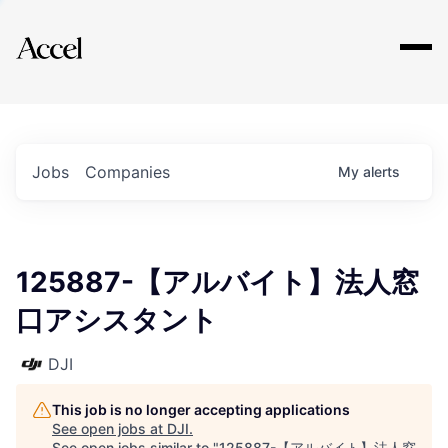
Explore
Jobs
Companies
My
alerts
125887-【アルバイト】法人窓
口アシスタント
DJI
This job is no longer accepting applications
See open jobs at
DJI
.
See open jobs similar to "
125887-【アルバイト】法人窓