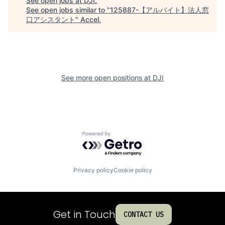
See open jobs at
DJI
.
See open jobs similar to "
125887-【アルバイト】法人窓
口アシスタント
"
Accel
.
See more open positions at
DJI
Powered by Getro.com
Privacy policy
Cookie policy
Get in Touch
CONTACT US