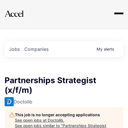
Explore
Jobs
Companies
My
alerts
Partnerships Strategist
(x/f/m)
Doctolib
This job is no longer accepting applications
See open jobs at
Doctolib
.
See open jobs similar to "
Partnerships Strategist