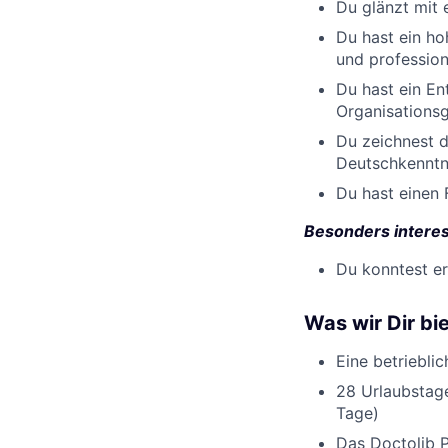
Du glänzt mit e
Du hast ein ho
und profession
Du hast ein En
Organisations
Du zeichnest d
Deutschkenntni
Du hast einen 
Besonders interes
Du konntest e
Was wir Dir bi
Eine betriebli
28 Urlaubstage
Tage)
Das Doctolib P