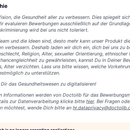
hie
ision, die Gesundheit aller zu verbessern. Dies spiegelt sic
Wir evaluieren Bewerbungen ausschließlich auf der Grundlag
kriminierung wird bei uns nicht toleriert.
Team und die Ideen sind, desto mehr kann unser Produkt di
en verbessern. Deshalb laden wir dich ein, dich bei uns zu 
hlecht, Religion, Alter, sexueller Orientierung, ethnischer
ancengleichheit zu gewährleisten, kannst Du in Deiner B
, Alter verzichten. Lass uns bitte wissen, welche Vorkehrun
stmöglich zu unterstützen.
 Dir das Gesundheitswesen zu digitalisieren!
lten Informationen werden von Doctolib für das Bewerbung
tails zur Datenverarbeitung klicke bitte
hier
.
Bei Fragen od
 möchtest, wende Dich bitte an
hr.dataprivacy@doctolib
job is no longer accepting applications