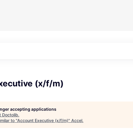
ecutive (x/f/m)
longer accepting applications
t
Doctolib
.
milar to "
Account Executive (x/f/m)
"
Accel
.