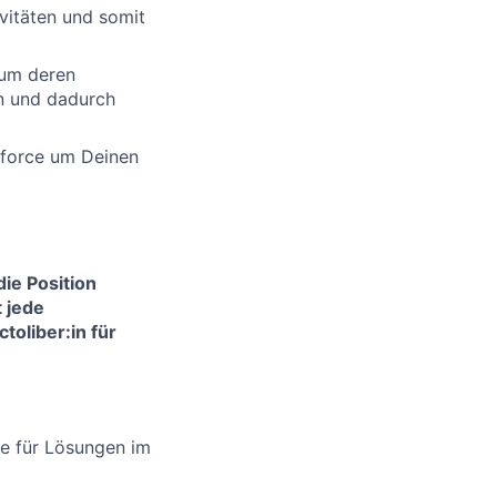
vitäten und somit
 um deren
en und dadurch
sforce um Deinen
ie Position
 jede
toliber:in für
se für Lösungen im