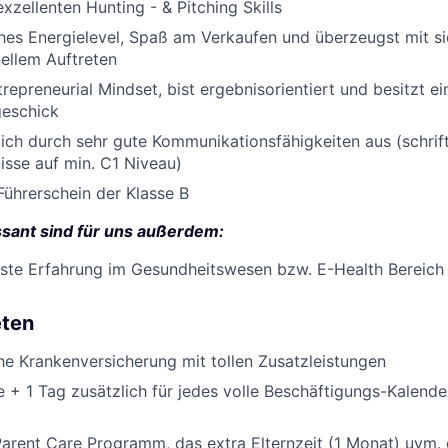
xzellenten Hunting - & Pitching Skills
hes Energielevel, Spaß am Verkaufen und überzeugst mit si
ellem Auftreten
trepreneurial Mindset, bist ergebnisorientiert und besitzt e
geschick
ich durch sehr gute Kommunikationsfähigkeiten aus (schrif
sse auf min. C1 Niveau)
Führerschein der Klasse B
sant sind für uns außerdem:
rste Erfahrung im Gesundheitswesen bzw. E-Health Bereic
eten
che Krankenversicherung mit tollen Zusatzleistungen
 + 1 Tag zusätzlich für jedes volle Beschäftigungs-Kalende
arent Care Programm, das extra Elternzeit (1 Monat) uvm. 