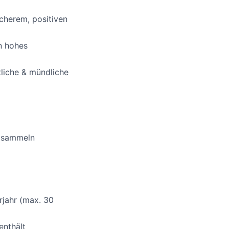
cherem, positiven
in hohes
tliche & mündliche
h sammeln
rjahr (max. 30
enthält