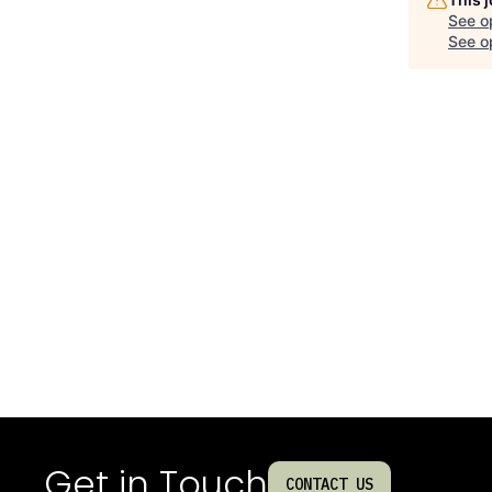
See o
See op
Get in Touch
CONTACT US