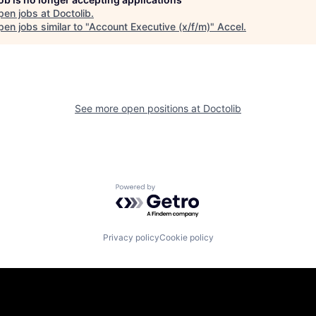
pen jobs at
Doctolib
.
en jobs similar to "
Account Executive (x/f/m)
"
Accel
.
See more open positions at
Doctolib
Powered by Getro.com
Privacy policy
Cookie policy