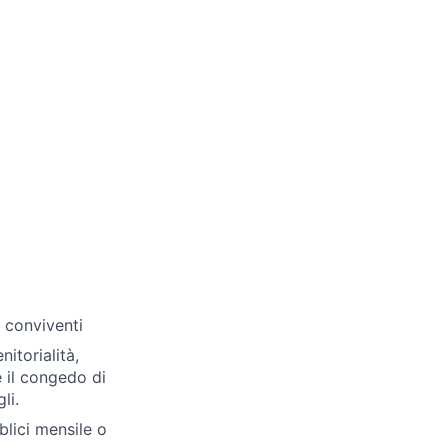
i conviventi
itorialità,
e il congedo di
li.
lici mensile o