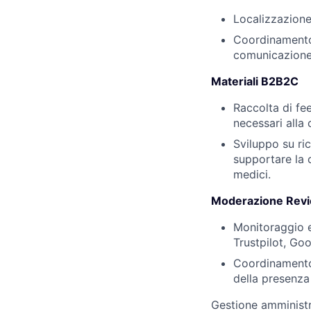
Localizzazione 
Coordinamento
comunicazione 
Materiali B2B2C
Raccolta di fe
necessari all
Sviluppo su ri
supportare la c
medici.
Moderazione Revi
Monitoraggio e
Trustpilot, Go
Coordinamento 
della presenza 
Gestione amministra