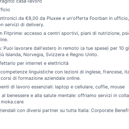
tragitto casa-lavoro
ficio
ttronici da €8,00 da Pluxee e un'offerta Foorban in ufficio,
 servizi di delivery.
 Fitprime: accesso a centri sportivi, piani di nutrizione, ps
ine.
s: Puoi lavorare dall'estero in remoto (a tue spese) per 10 gi
più Islanda, Norvegia, Svizzera e Regno Unito.
ettario per internet e elettricità
 competenze linguistiche con lezioni di inglese, francese, it
 corsi di formazione aziendale online.
menti di lavoro essenziali: laptop e cellulare, cuffie, mouse
al benessere e alla salute mentale: offriamo servizi in coll
r moka.care
endali con diversi partner su tutta Italia: Corporate Benefit