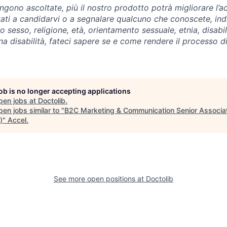
ngono ascoltate, più il nostro prodotto potrà migliorare l’a
nvitati a candidarvi o a segnalare qualcuno che conoscete, i
ro sesso, religione, età, orientamento sessuale, etnia, disabil
na disabilità, fateci sapere se e come rendere il processo d
job is no longer accepting applications
pen jobs at
Doctolib
.
en jobs similar to "
B2C Marketing & Communication Senior Associa
)
"
Accel
.
See more open positions at
Doctolib