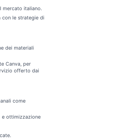
l mercato italiano.
ea con le strategie di
e dei materiali
ite Canva, per
rvizio offerto dai
canali come
i e ottimizzazione
cate.