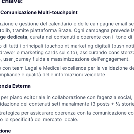
 chiave:
 Comunicazione Multi-touchpoint
azione e gestione del calendario e delle campagne email set
ctolib, tramite piattaforma Braze. Ogni campagna prevede la
age dedicata
, curata nei contenuti e coerente con il tono di
i tutti i principali touchpoint marketing digitali (push noti
 drawer e marketing cards sul sito), assicurando consistenza
 user journey fluida e massimizzazione dell'engagement.
 con team Legal e Medical excellence per la validazione de
pliance e qualità delle informazioni veicolate.
enzia Esterna
per piano editoriale in collaborazione con l’agenzia social,
idazione dei contenuti settimanalmente (3 posts + ½ stori
trategica per assicurare coerenza con la comunicazione co
so le specificità del mercato locale.
zione