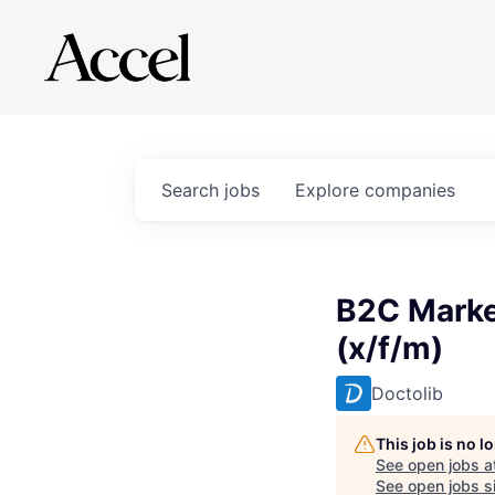
Search
jobs
Explore
companies
B2C Marke
(x/f/m)
Doctolib
This job is no 
See open jobs a
See open jobs si