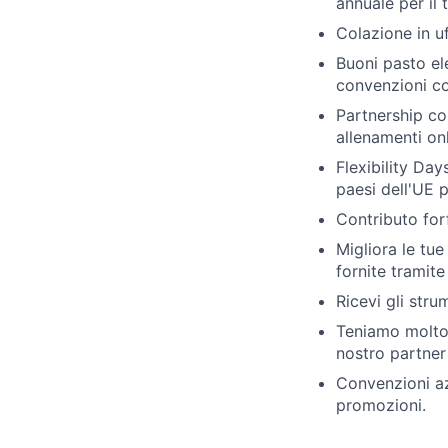
annuale per il 
Colazione in uf
Buoni pasto ele
convenzioni con
Partnership con
allenamenti onl
Flexibility Day
paesi dell'UE 
Contributo forf
Migliora le tue
fornite tramite
Ricevi gli stru
Teniamo molto 
nostro partne
Convenzioni azi
promozioni.