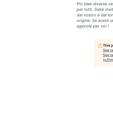
Più idee diverse ve
per tutti. Siete i
dal vostro e dal lo
origine. Se avete u
agevole per voi !
This 
See o
See op
(x/f/m