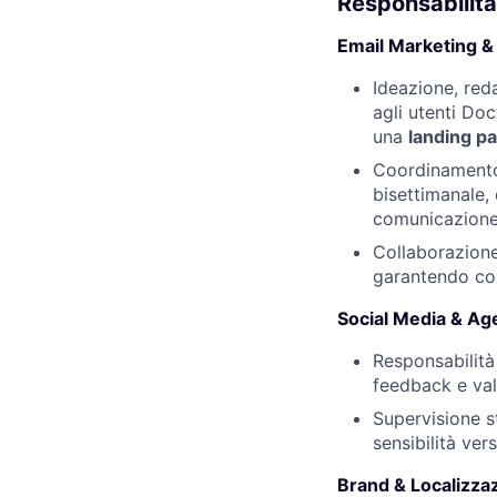
Responsabilità
Email Marketing &
Ideazione, red
agli utenti Do
una
landing p
Coordinamento d
bisettimanale,
comunicazione,
Collaborazione
garantendo com
Social Media & Ag
Responsabilità 
feedback e val
Supervisione s
sensibilità ver
Brand & Localizza