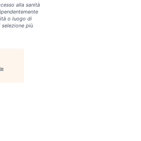
ccesso alla sanità
ndipendentemente
ità o luogo di
i selezione più
te