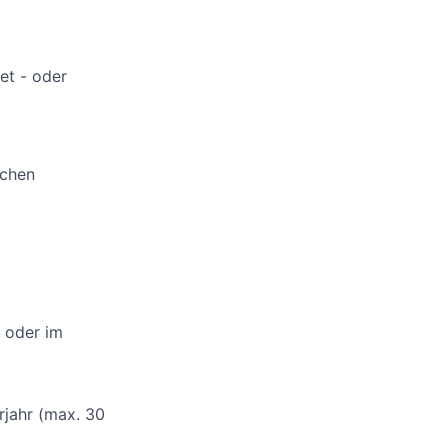
et - oder
ichen
 oder im
rjahr (max. 30