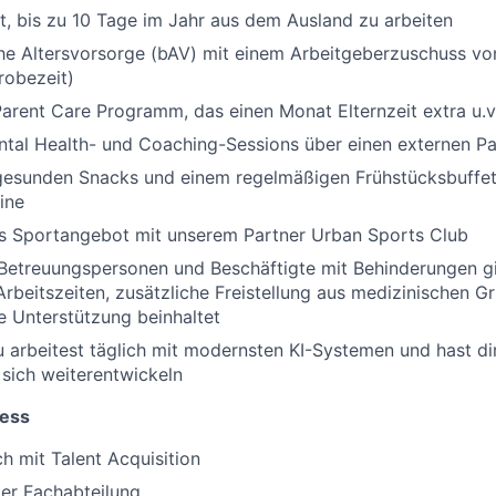
t, bis zu 10 Tage im Jahr aus dem Ausland zu arbeiten
che Altersvorsorge (bAV) mit einem Arbeitgeberzuschuss v
robezeit)
arent Care Programm, das einen Monat Elternzeit extra u.v
tal Health- und Coaching-Sessions über einen externen Pa
gesunden Snacks und einem regelmäßigen Frühstücksbuffet,
ine
es Sportangebot mit unserem Partner Urban Sports Club
Betreuungspersonen und Beschäftigte mit Behinderungen gi
 Arbeitszeiten, zusätzliche Freistellung aus medizinischen 
 Unterstützung beinhaltet
Du arbeitest täglich mit modernsten KI-Systemen und hast di
e sich weiterentwickeln
zess
h mit Talent Acquisition
der Fachabteilung