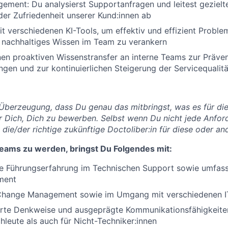
gement: Du analysierst Supportanfragen und leitest gezie
er Zufriedenheit unserer Kund:innen ab
it verschiedenen KI-Tools, um effektiv und effizient Probl
d nachhaltiges Wissen im Team zu verankern
nen proaktiven Wissenstransfer an interne Teams zur Präven
gen und zur kontinuierlichen Steigerung der Servicequalitä
 Überzeugung, dass Du genau das mitbringst, was es für die
 Dich, Dich zu bewerben. Selbst wenn Du nicht jede Anforde
 die/der richtige zukünftige Doctoliber:in für diese oder and
eams zu werden, bringst Du Folgendes mit:
 Führungserfahrung im Technischen Support sowie umfass
ment
Change Management sowie im Umgang mit verschiedenen 
erte Denkweise und ausgeprägte Kommunikationsfähigkeiten
hleute als auch für Nicht-Techniker:innen