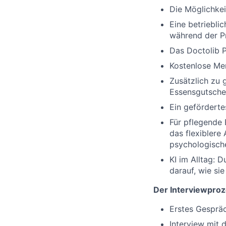
Die Möglichkei
Eine betriebli
während der P
Das Doctolib P
Kostenlose Men
Zusätzlich zu 
Essensgutsche
Ein gefördert
Für pflegende 
das flexiblere
psychologische
KI im Alltag: 
darauf, wie si
Der Interviewpro
Erstes Gespräc
Interview mit 