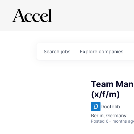
Search
jobs
Explore
companies
Team Mana
(x/f/m)
Doctolib
Berlin, Germany
Posted
6+ months ag