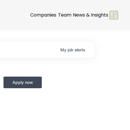
Companies
Team
News & Insights
My
job
alerts
Apply now