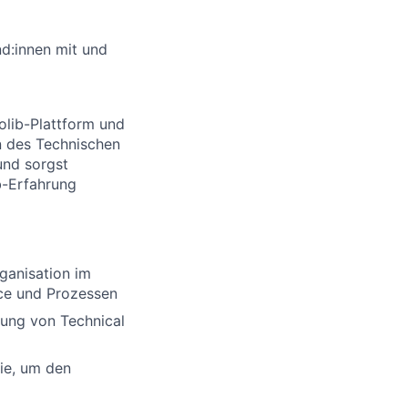
nd:innen mit und
olib-Plattform und
n des Technischen
und sorgst
b-Erfahrung
rganisation im
nce und Prozessen
lung von Technical
sie, um den