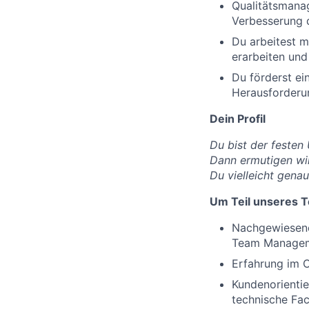
Qualitätsmana
Verbesserung d
Du arbeitest m
erarbeiten un
Du förderst ei
Herausforderun
Dein Profil
Du bist der festen
Dann ermutigen wir
Du vielleicht genau
Um Teil unseres T
Nachgewiesene
Team Manage
Erfahrung im 
Kundenorienti
technische Fac