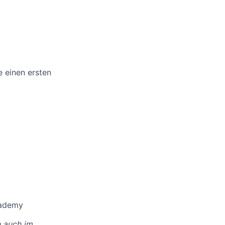
 einen ersten
cademy
h auch im