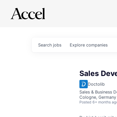
Search
jobs
Explore
companies
Sales Dev
Doctolib
Sales & Business 
Cologne, Germany
Posted
6+ months ag