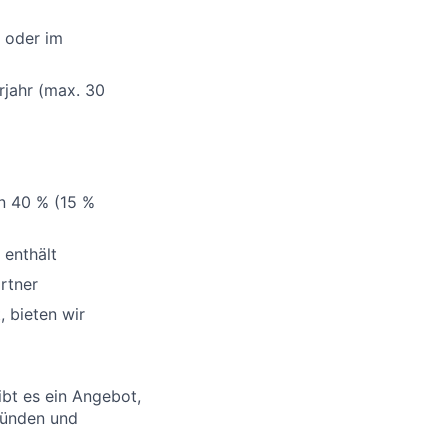
 oder im
rjahr (max. 30
on 40 % (15 %
 enthält
rtner
 bieten wir
bt es ein Angebot,
Gründen und