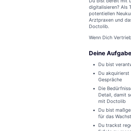
Du bist bereit mit
digitalisieren? Als
potentiellen Neuku
Arztpraxen und da
Doctolib.
Wenn Dich Vertrieb
Deine Aufgab
Du bist verant
Du akquirierst 
Gespräche
Die Bedürfniss
Detail, damit 
mit Doctolib
Du bist maßgeb
für das Wachs
Du trackst reg