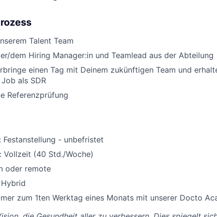
prozess
unserem Talent Team
der/dem Hiring Manager:in und Teamlead aus der Abteilung
bringe einen Tag mit Deinem zukünftigen Team und erhalte
n Job als SDR
ne Referenzprüfung
 Festanstellung - unbefristet
 Vollzeit (40 Std./Woche)
ln oder remote
 Hybrid
mmer zum 1ten Werktag eines Monats mit unserer Docto A
ision, die Gesundheit aller zu verbessern. Dies spiegelt sic