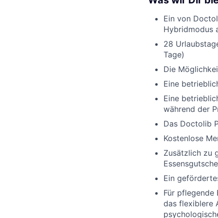
Was wir Dir bi
Ein von Docto
Hybridmodus a
28 Urlaubstage
Tage)
Die Möglichkei
Eine betriebli
Eine betriebli
während der P
Das Doctolib P
Kostenlose Men
Zusätzlich zu 
Essensgutsche
Ein gefördert
Für pflegende 
das flexiblere
psychologische