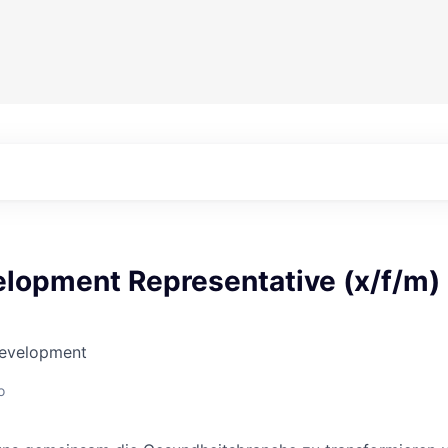
elopment Representative (x/f/m)
Development
o