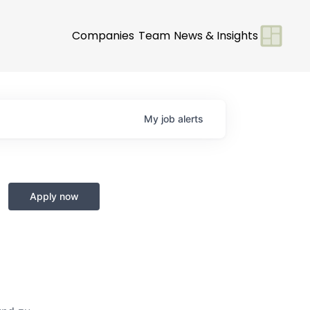
Companies
Team
News & Insights
My
job
alerts
Apply now