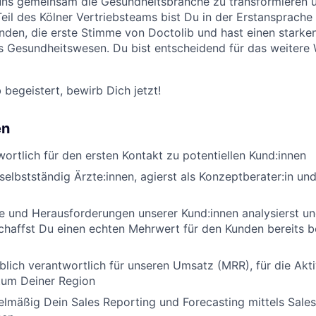
 uns gemeinsam die Gesundheitsbranche zu transformieren 
 Teil des Kölner Vertriebsteams bist Du in der Erstansprache
nden, die erste Stimme von Doctolib und hast einen starken
s Gesundheitswesen. Du bist entscheidend für das weiter
 begeistert, bewirb Dich jetzt!
en
wortlich für den ersten Kontakt zu potentiellen Kund:innen
selbstständig Ärzte:innen, agierst als Konzeptberater:in und
e und Herausforderungen unserer Kund:innen analysierst un
schaffst Du einen echten Mehrwert für den Kunden bereits b
lich verantwortlich für unseren Umsatz (MRR), für die Akti
tum Deiner Region
elmäßig Dein Sales Reporting und Forecasting mittels Sale