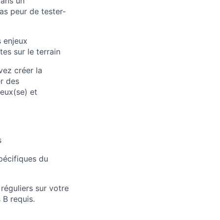
dans un
as peur de tester-
s enjeux
es sur le terrain
vez créer la
er des
eux(se) et
s
pécifiques du
réguliers sur votre
 B requis.