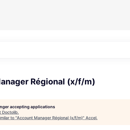
anager Régional (x/f/m)
longer accepting applications
t
Doctolib
.
milar to "
Account Manager Régional (x/f/m)
"
Accel
.