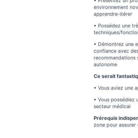
• Présentez un prof
environnement nova
apprendre-itérer
• Possédez une trè
techniques/fonctio
• Démontrez une ex
confiance avec des
recommandations st
autonome
Ce serait fantastiq
• Vous aviez une a
• Vous possédiez u
secteur médical
Prérequis indispen
zone pour assurer 