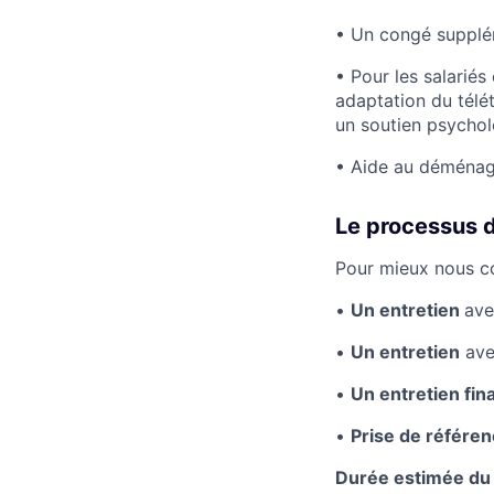
• Un congé supplé
• Pour les salarié
adaptation du télé
un soutien psychol
• Aide au déménage
Le processus 
Pour mieux nous co
•
Un e
ntretien
ave
•
Un e
ntretien
ave
•
Un entretien fin
•
Prise de référe
Durée estimée du 