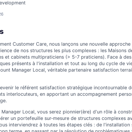
Development
26
s
ement Customer Care, nous lançons une nouvelle approche 
rience de nos structures les plus complexes : les Maisons d
es et cabinets multipraticiens (> 5-7 praticiens). Face à de
iques présents à l'installation et tout au long du cycle de v
unt Manager Local, véritable partenaire satisfaction terrai
venir le référent satisfaction stratégique incontournable d
nts interlocuteurs, en apportant un accompagnement person
age.
 Manager Local, vous serez pionnier(ère) d'un rôle à constru
gérer un portefeuille sur-mesure de structures complexes a
us interviendrez à toutes les étapes clés : de l'installation 
ng terme, en passant par la résolution de problématiques f