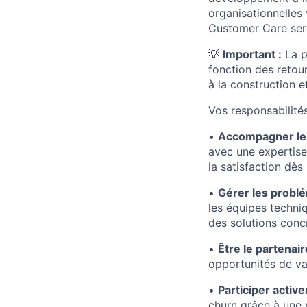
organisationnelles 
Customer Care sero
💡
Important :
La p
fonction des retou
à la construction e
Vos responsabilités
•
Accompagner les
avec une expertise
la satisfaction dès 
•
Gérer les probl
les équipes techniq
des solutions conc
•
Être le partenai
opportunités de va
•
Participer activ
churn grâce à une 