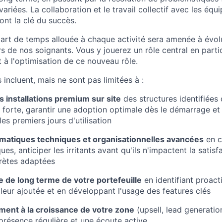
variées. La collaboration et le travail collectif avec les équ
nt la clé du succès.
art de temps allouée à chaque activité sera amenée à évolu
rs de nos soignants. Vous y jouerez un rôle central en part
t à l'optimisation de ce nouveau rôle.
 incluent, mais ne sont pas limitées à :
 installations premium sur site
des structures identifiées
 forte, garantir une adoption optimale dès le démarrage et 
les premiers jours d'utilisation
ématiques techniques et organisationnelles avancées
en c
ues, anticiper les irritants avant qu'ils n'impactent la satis
rètes adaptées
re de long terme de votre portefeuille
en identifiant proact
leur ajoutée et en développant l'usage des features clés
ement à la croissance de votre zone
(upsell, lead generation
présence régulière et une écoute active