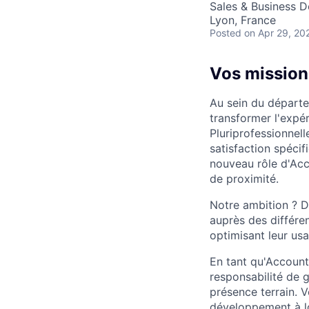
Sales & Business 
Lyon, France
Posted
on Apr 29, 20
Vos mission
Au sein du départ
transformer l'expé
Pluriprofessionnell
satisfaction spécif
nouveau rôle d'Acco
de proximité.
Notre ambition ? De
auprès des différe
optimisant leur us
En tant qu'Account
responsabilité de 
présence terrain. Vo
développement à lo