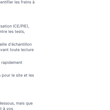
ntifier les freins à
sation ICE/PIE),
tre les tests,
aille d'échantillon
avant toute lecture
er rapidement
our le site et les
-dessous, mais que
t à vos