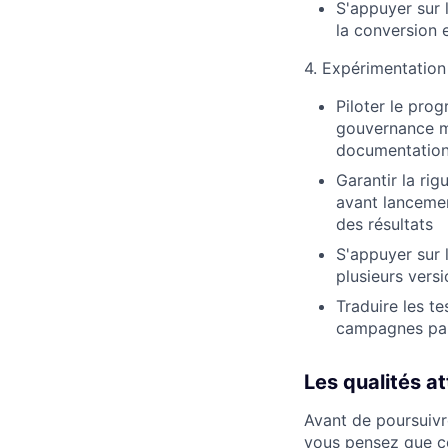
S'appuyer sur l
la conversion 
4. Expérimentatio
Piloter le pro
gouvernance mu
documentation
Garantir la rigu
avant lancemen
des résultats
S'appuyer sur l
plusieurs vers
Traduire les t
campagnes pa
Les qualités a
Avant de poursuivre
vous pensez que c