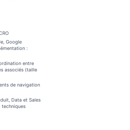
u CRO
de, Google
lémentation :
ordination entre
s associés (taille
ents de navigation
duit, Data et Sales
n techniques