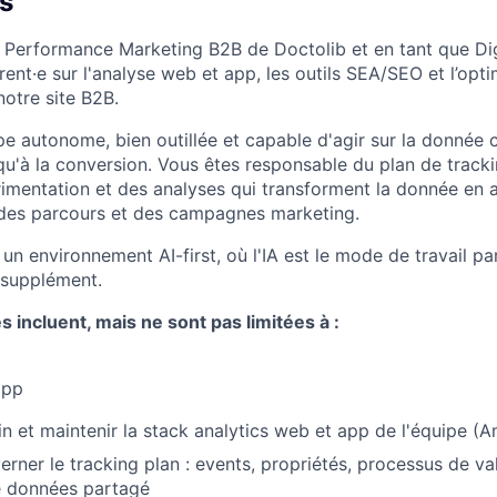
s
e Performance Marketing B2B de Doctolib et en tant que Di
érent·e sur l'analyse web et app, les outils SEA/SEO et l’opt
notre site B2B.
pe autonome, bien outillée et capable d'agir sur la donnée
qu'à la conversion. Vous êtes responsable du plan de tracki
imentation et des analyses qui transforment la donnée en 
 des parcours et des campagnes marketing.
n environnement AI-first, où l'IA est le mode de travail pa
 supplément.
s incluent, mais ne sont pas limitées à :
app
n et maintenir la stack analytics web et app de l'équipe (A
erner le tracking plan : events, propriétés, processus de val
e données partagé