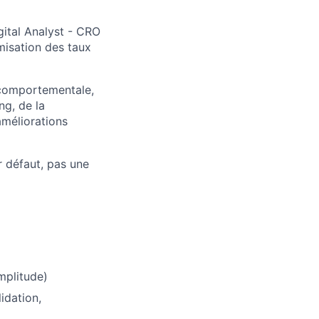
gital Analyst - CRO
imisation des taux
 comportementale,
ng, de la
améliorations
r défaut, pas une
mplitude)
idation,