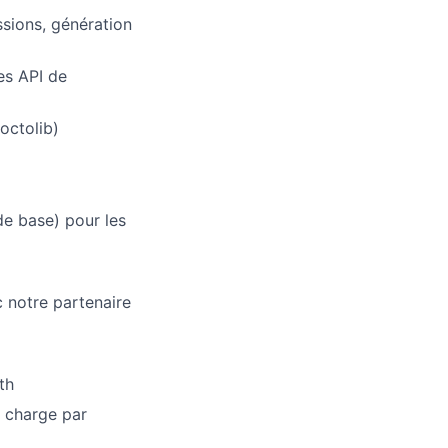
ssions, génération
es API de
octolib)
e base) pour les
 notre partenaire
th
n charge par