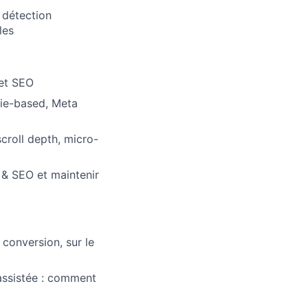
 détection
les
 et SEO
kie-based, Meta
croll depth, micro-
 & SEO et maintenir
 conversion, sur le
 assistée : comment