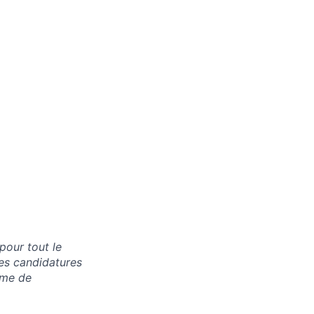
our tout le
es candidatures
rme de