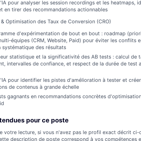
'IA pour analyser les session recordings et les heatmaps, ide
et en tirer des recommandations actionnables
n & Optimisation des Taux de Conversion (CRO)
gramme d'expérimentation de bout en bout : roadmap (priori
lti-équipes (CRM, Website, Paid) pour éviter les conflits en
 systématique des résultats
eur statistique et la significativité des AB tests : calcul de t
t, intervalles de confiance, et respect de la durée de test 
'IA pour identifier les pistes d'amélioration à tester et cré
ions de contenus à grande échelle
ests gagnants en recommandations concrètes d'optimisation p
id
ttendues pour ce poste
 votre lecture, si vous n'avez pas le profil exact décrit ci
ette description de poste correspond à vos compétences e