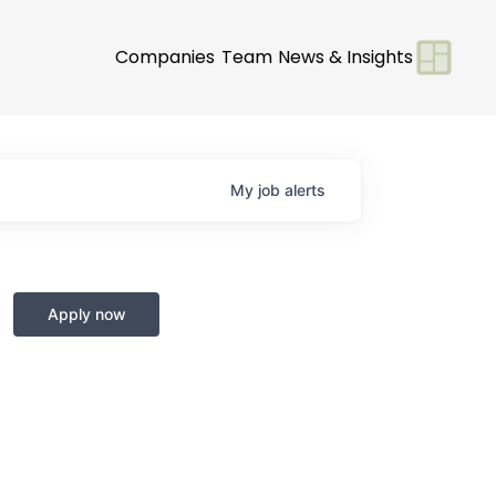
Companies
Team
News & Insights
My
job
alerts
Apply now