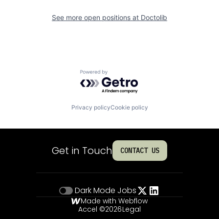
See more open positions at
Doctolib
Powered by Getro.com
Privacy policy
Cookie policy
Get in Touch
CONTACT US
Dark Mode
Jobs
Made with Webflow
Accel ©
2026
Legal