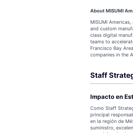
About MISUMI Am
MISUMI Americas, a
and custom manufac
class digital man
teams to accelerate
Francisco Bay Area
companies in the A
Staff Strat
Impacto en Est
Como Staff Strateg
principal responsa
en la región de Mé
suministro, excele