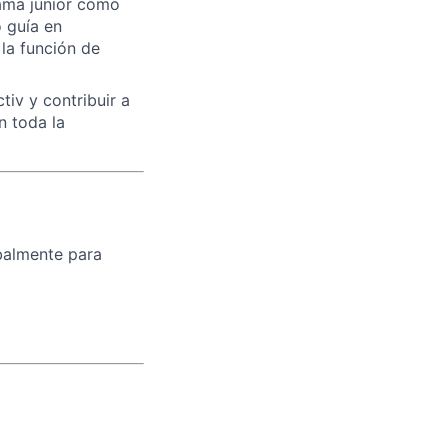
ama junior como
 guía en
la función de
iv y contribuir a
n toda la
balmente para