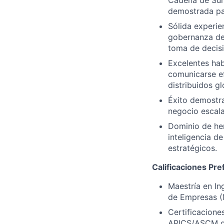
Cadena de Sum
demostrada par
Sólida experie
gobernanza de 
toma de decis
Excelentes hab
comunicarse ef
distribuidos g
Éxito demostra
negocio escala
Dominio de he
inteligencia d
estratégicos.
Calificaciones Pre
Maestría en In
de Empresas (
Certificacione
APICS/ASCM o 