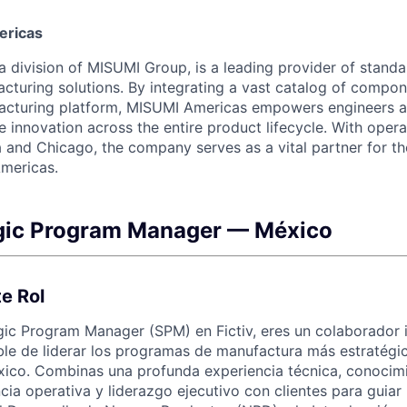
ericas
 division of MISUMI Group, is a leading provider of standar
turing solutions. By integrating a vast catalog of compon
ufacturing platform, MISUMI Americas empowers engineers 
 innovation across the entire product lifecycle. With opera
 and Chicago, the company serves as a vital partner for t
mericas.
egic Program Manager — México
e Rol
ic Program Manager (SPM) en Fictiv, eres un colaborador i
ble de liderar los programas de manufactura más estratégi
xico. Combinas una profunda experiencia técnica, conocim
ncia operativa y liderazgo ejecutivo con clientes para guia