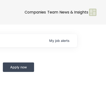
Companies
Team
News & Insights
My
job
alerts
Apply now