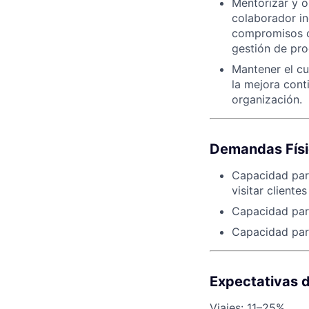
Mentorizar y o
colaborador in
compromisos co
gestión de pr
Mantener el cu
la mejora cont
organización.
Demandas Fís
Capacidad para
visitar cliente
Capacidad para
Capacidad para
Expectativas d
Viajes: 11–25%