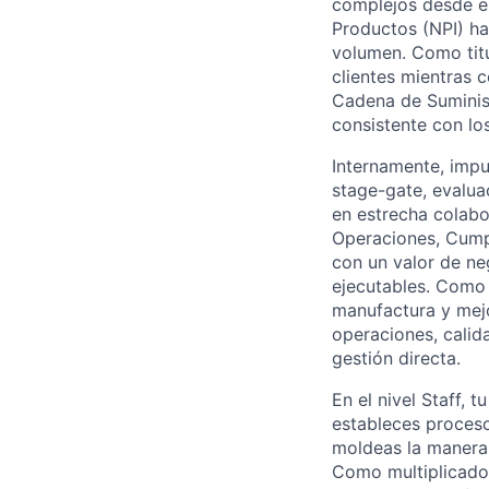
complejos desde e
Productos (NPI) ha
volumen. Como titu
clientes mientras c
Cadena de Suminis
consistente con lo
Internamente, impul
stage-gate, evalua
en estrecha colabo
Operaciones, Cump
con un valor de ne
ejecutables. Como 
manufactura y mejor
operaciones, calid
gestión directa.
En el nivel Staff, 
estableces proceso
moldeas la manera 
Como multiplicador