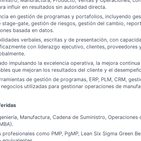
inistro, Manufactura, Producto, Ventas y Operaciones, co
a influir en resultados sin autoridad directa.
ncia en gestión de programas y portafolios, incluyendo ges
stage-gate, gestión de riesgos, gestión del cambio, report
iones basada en datos.
ilidades verbales, escritas y de presentación, con capacid
icazmente con liderazgo ejecutivo, clientes, proveedores 
lobalmente.
do impulsando la excelencia operativa, la mejora continua
bles que mejoran los resultados del cliente y el desempeño
rramientas de gestión de programas, ERP, PLM, CRM, gesti
e negocios utilizadas para gestionar operaciones de manuf
feridas
geniería, Manufactura, Cadena de Suministro, Operaciones 
MBA).
s profesionales como PMP, PgMP, Lean Six Sigma Green Belt
equivalentes.