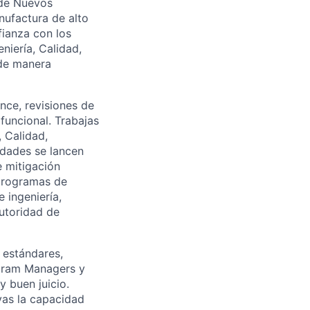
 de Nuevos
nufactura de alto
fianza con los
niería, Calidad,
 de manera
ance, revisiones de
funcional. Trabajas
 Calidad,
idades se lancen
e mitigación
 programas de
 ingeniería,
autoridad de
s estándares,
ogram Managers y
y buen juicio.
vas la capacidad