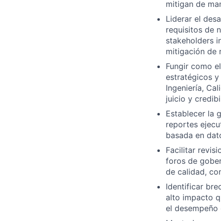
mitigan de man
Liderar el des
requisitos de 
stakeholders i
mitigación de 
Fungir como el
estratégicos y
Ingeniería, Ca
juicio y credibi
Establecer la 
reportes ejecu
basada en dato
Facilitar revi
foros de gober
de calidad, co
Identificar bre
alto impacto qu
el desempeño 