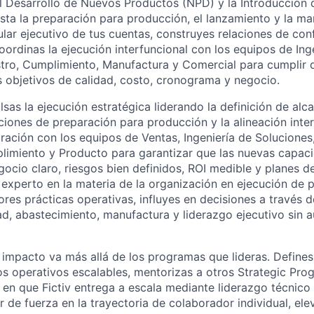
l Desarrollo de Nuevos Productos (NPD) y la Introducción
sta la preparación para producción, el lanzamiento y la ma
lar ejecutivo de tus cuentas, construyes relaciones de con
oordinas la ejecución interfuncional con los equipos de Inge
tro, Cumplimiento, Manufactura y Comercial para cumplir
s objetivos de calidad, costo, cronograma y negocio.
sas la ejecución estratégica liderando la definición de alc
ciones de preparación para producción y la alineación inter
ración con los equipos de Ventas, Ingeniería de Soluciones,
limiento y Producto para garantizar que las nuevas capac
gocio claro, riesgos bien definidos, ROI medible y planes d
experto en la materia de la organización en ejecución de
es prácticas operativas, influyes en decisiones a través de
ad, abastecimiento, manufactura y liderazgo ejecutivo sin 
tu impacto va más allá de los programas que lideras. Define
s operativos escalables, mentorizas a otros Strategic Pr
en que Fictiv entrega a escala mediante liderazgo técnico 
 de fuerza en la trayectoria de colaborador individual, ele