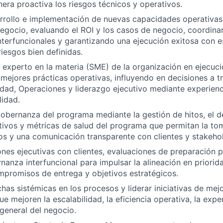
era proactiva los riesgos técnicos y operativos.
arrollo e implementación de nuevas capacidades operativas
negocio, evaluando el ROI y los casos de negocio, coordina
nterfuncionales y garantizando una ejecución exitosa con e
riesgos bien definidas.
 experto en la materia (SME) de la organización en ejecu
 mejores prácticas operativas, influyendo en decisiones a t
lidad, Operaciones y liderazgo ejecutivo mediante experienc
lidad.
gobernanza del programa mediante la gestión de hitos, el de
tivos y métricas de salud del programa que permitan la to
s y una comunicación transparente con clientes y stakehol
siones ejecutivas con clientes, evaluaciones de preparación
nanza interfuncional para impulsar la alineación en priorid
mpromisos de entrega y objetivos estratégicos.
chas sistémicas en los procesos y liderar iniciativas de mej
e mejoren la escalabilidad, la eficiencia operativa, la exper
general del negocio.