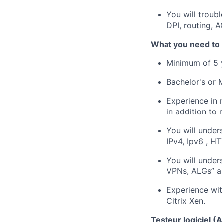
You will troub
DPI, routing, 
What you need to 
Minimum of 5 y
Bachelor's or 
Experience in 
in addition to
You will under
IPv4, Ipv6 , H
You will unders
VPNs, ALGs” a
Experience wit
Citrix Xen.
Testeur logiciel (