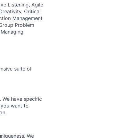
ive Listening, Agile
eativity, Critical
ection Management
, Group Problem
g, Managing
nsive suite of
e. We have specific
 you want to
on.
 uniqueness. We