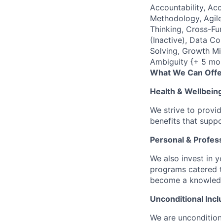
Accountability, Acc
Methodology, Agile
Thinking, Cross-F
(Inactive), Data C
Solving, Growth Mi
Ambiguity {+ 5 mo
What We Can Offe
Health & Wellbein
We strive to provi
benefits that suppo
Personal & Profes
We also invest in y
programs catered 
become a knowledge 
Unconditional Incl
We are uncondition