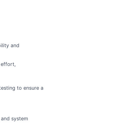
ility and
effort,
testing to ensure a
s and system