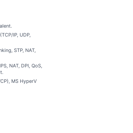
alent.
 (TCP/IP, UDP,
king, STP, NAT,
/IPS, NAT, DPI, QoS,
t.
 VCP), MS HyperV