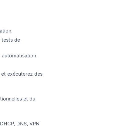
ation.
 tests de
r automatisation.
s et exécuterez des
ionnelles et du
ue DHCP, DNS, VPN