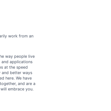
marily work from an
he way people live
 and applications
es at the speed
ew and better ways
ed here. We have
together, and are a
 will embrace you.