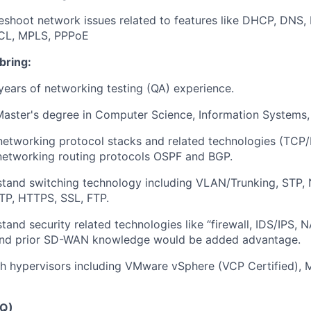
leshoot network issues related to features like DHCP, DNS,
ACL, MPLS, PPPoE
bring:
ears of networking testing (QA) experience.
Master's degree in Computer Science, Information Systems, 
networking protocol stacks and related technologies (TCP/I
 networking routing protocols OSPF and BGP.
stand switching technology including VLAN/Trunking, STP, 
TTP, HTTPS, SSL, FTP.
tand security related technologies like “firewall, IDS/IPS, 
nd prior SD-WAN knowledge would be added advantage.
h hypervisors including VMware vSphere (VCP Certified), 
AQ)