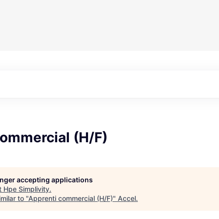
commercial (H/F)
longer accepting applications
t
Hpe Simplivity
.
milar to "
Apprenti commercial (H/F)
"
Accel
.