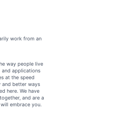
marily work from an
he way people live
 and applications
es at the speed
ew and better ways
ed here. We have
together, and are a
 will embrace you.