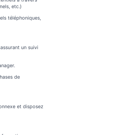
els, etc.)
pels téléphoniques,
assurant un suivi
anager.
phases de
onnexe et disposez