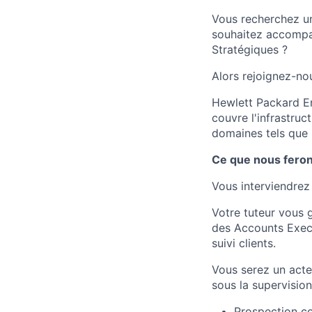
Vous recherchez un
souhaitez accompa
Stratégiques ?
Alors rejoignez-no
Hewlett Packard En
couvre l'infrastruc
domaines tels que l
Ce que nous fero
Vous interviendr
Votre tuteur vous g
des Accounts Execu
suivi clients.
Vous serez un acte
sous la supervisio
Prospection co