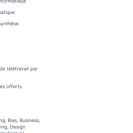
informatique
matique
 synthèse.
de télétravail par
s offerts.
ng, Bias, Business,
ing, Design