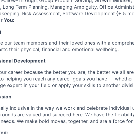
 Follow-Through, Group Problem Solving, Growth Mindset, I
e), Long Term Planning, Managing Ambiguity, Office Administ
dkeeping, Risk Assessment, Software Development {+ 5 mo
r You:
g
de our team members and their loved ones with a comprehe
rts their physical, financial and emotional wellbeing.
sional Development
our career because the better you are, the better we all ar
to helping you reach any career goals you have — whether
expert in your field or apply your skills to another divisi
usion
ally inclusive in the way we work and celebrate individual
ounds are valued and succeed here. We have the flexibili
needs. We make bold moves, together, and are a force for
ted: