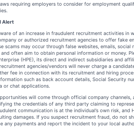
 laws requiring employers to consider for employment quali
ies.
 Alert
re of an increase in fraudulent recruitment activities in w
ompany or authorized recruitment agencies to offer fake 
se scams may occur through false websites, emails, social 
 and often aim to obtain personal information or money. Pl
erprise (HPE), its direct and indirect subsidiaries and affi
recruitment agencies/vendors will never charge a candidate 
other fee in connection with its recruitment and hiring proc
nformation such as back account details, Social Security nu
a or chat applications.
 opportunities will come through official company channels,
ifying the credentials of any third party claiming to repre
udulent communication is at the individual’s own risk, and 
esulting damages. If you suspect recruitment fraud, do not s
e any payments and report the incident to your local autho