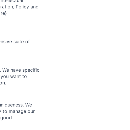
ntellectual
ration, Policy and
re}
nsive suite of
e. We have specific
 you want to
on.
 uniqueness. We
ty to manage our
 good.