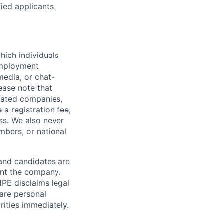
fied applicants
hich individuals
employment
media, or chat-
ease note that
liated companies,
a registration fee,
ess. We also never
mbers, or national
 and candidates are
sent the company.
HPE disclaims legal
hare personal
rities immediately.