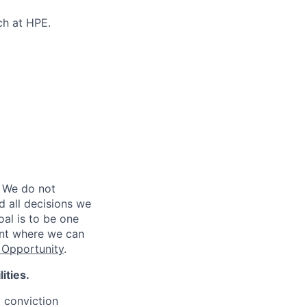
ch at HPE.
 We do not
d all decisions we
oal is to be one
ent where we can
Opportunity
.
ities.
d conviction