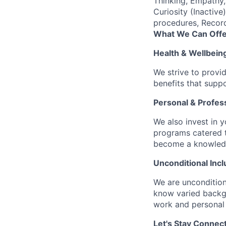
Thinking, Empathy,
Curiosity (Inactiv
procedures, Recor
What We Can Offe
Health & Wellbein
We strive to provi
benefits that suppo
Personal & Profes
We also invest in y
programs catered 
become a knowledge 
Unconditional Incl
We are uncondition
know varied backgr
work and personal 
Let's Stay Connec