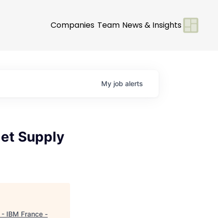
Companies
Team
News & Insights
My
job
alerts
 et Supply
 - IBM France -