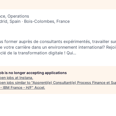
ce, Operations
rid, Spain · Bois-Colombes, France
s former auprès de consultants expérimentés, travailler sur
re votre carrière dans un environnement international? Rejo
lé de la transformation digitale ! Qui...
job is no longer accepting applications
pen jobs at
Instana
.
en jobs similar to "
Apprenti(e) Consultant(e) Process Finance et Su
 - IBM France - H/F
"
Accel
.