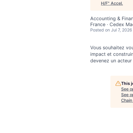
H/F
"
Accel
.
Accounting & Finan
France · Cedex Mad
Posted
on Jul 7, 2026
Vous souhaitez vou
impact et construi
devenez un acteur c
This 
See o
See op
Chain