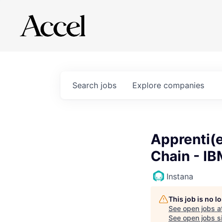
Search
jobs
Explore
companies
Apprenti(e
Chain - IB
Instana
This job is no 
See open jobs a
See open jobs si