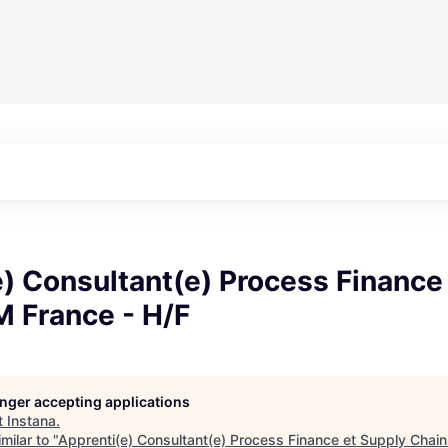
) Consultant(e) Process Finance
M France - H/F
longer accepting applications
t
Instana
.
milar to "
Apprenti(e) Consultant(e) Process Finance et Supply Chain