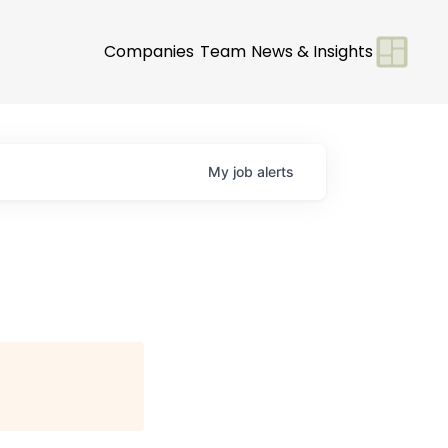
Companies
Team
News & Insights
My
job
alerts