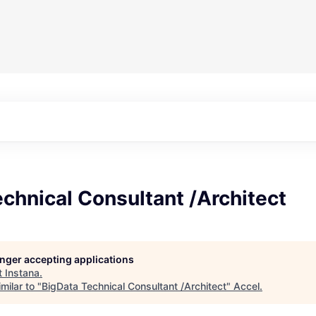
chnical Consultant /Architect
longer accepting applications
t
Instana
.
milar to "
BigData Technical Consultant /Architect
"
Accel
.