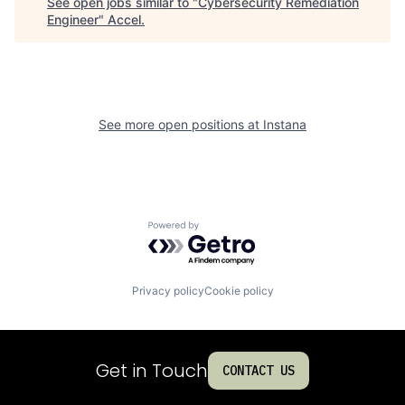
See open jobs similar to "
Cybersecurity Remediation
Engineer
"
Accel
.
See more open positions at
Instana
Powered by Getro.com
Privacy policy
Cookie policy
Get in Touch
CONTACT US