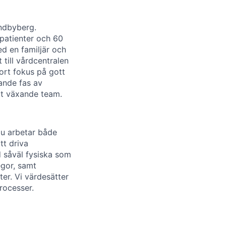
ndbyberg.
 patienter och 60
d en familjär och
 till vårdcentralen
ort fokus på gott
ande fas av
årt växande team.
 Du arbetar både
tt driva
d såväl fysiska som
egor, samt
ter. Vi värdesätter
rocesser.