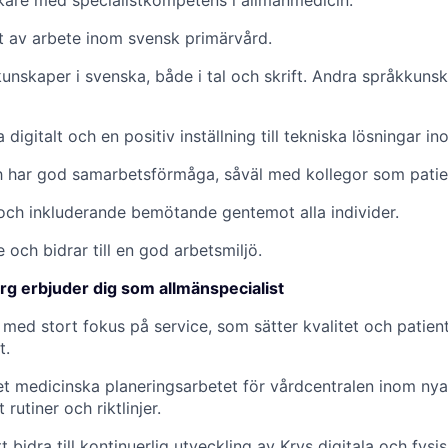
kare med specialistkompetens i allmänmedicin.
 av arbete inom svensk primärvård.
nskaper i svenska, både i tal och skrift. Andra språkkunsk
 digitalt och en positiv inställning till tekniska lösningar i
 har god samarbetsförmåga, såväl med kollegor som patie
 och inkluderande bemötande gentemot alla individer.
e och bidrar till en god arbetsmiljö.
g erbjuder dig som allmänspecialist
 med stort fokus på service, som sätter kvalitet och patie
t.
det medicinska planeringsarbetet för vårdcentralen inom nya
rutiner och riktlinjer.
t bidra till kontinuerlig utveckling av Krys digitala och fysi