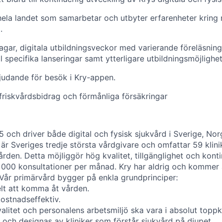
hela landet som samarbetar och utbyter erfarenheter kring
.
agar, digitala utbildningsveckor med varierande föreläsninga
l specifika lanseringar samt ytterligare utbildningsmöjlighet
judande för besök i Kry-appen.
, friskvårdsbidrag och förmånliga försäkringar
 och driver både digital och fysisk sjukvård i Sverige, Nor
 är Sveriges tredje största vårdgivare och omfattar 59 klin
rden. Detta möjliggör hög kvalitet, tillgänglighet och konti
 000 konsultationer per månad. Kry har aldrig och kommer a
 Vår primärvård bygger på enkla grundprinciper:
elt att komma åt vården.
kostnadseffektiv.
alitet och personalens arbetsmiljö ska vara i absolut toppk
 och designas av kliniker som förstår sjukvård på djupet.