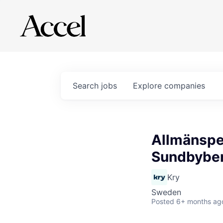
Search
jobs
Explore
companies
Allmänspec
Sundbybe
Kry
Sweden
Posted
6+ months ag