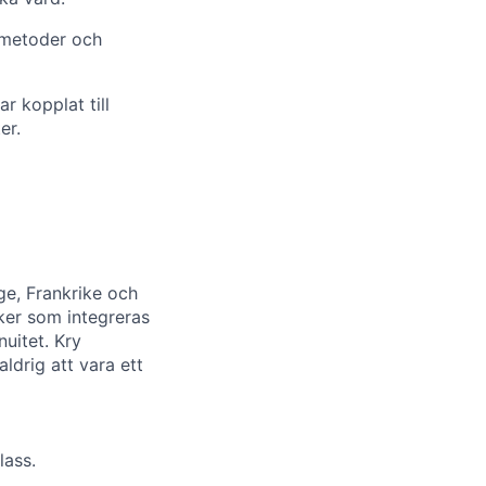
 metoder och
r kopplat till
er.
ge, Frankrike och
iker som integreras
nuitet. Kry
ldrig att vara ett
lass.