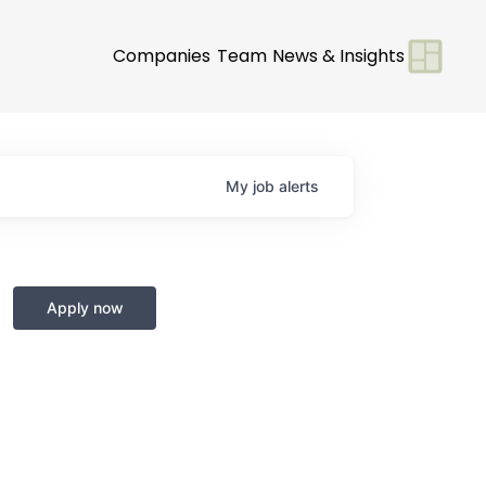
Companies
Team
News & Insights
My
job
alerts
Apply now