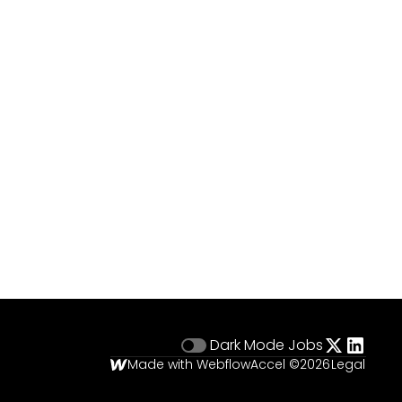
Dark Mode
Jobs
Made with Webflow
Accel ©
2026
Legal