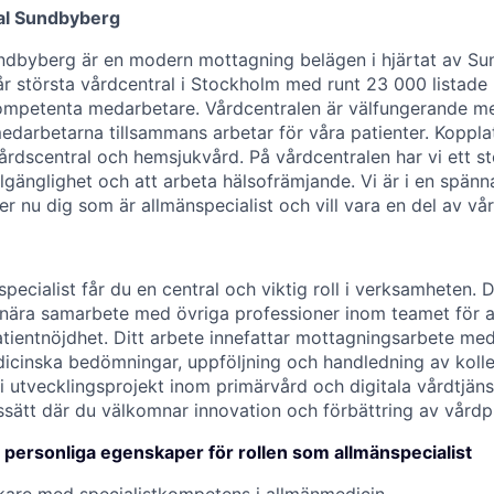
al Sundbyberg
ndbyberg är en modern mottagning belägen i hjärtat av Su
år största vårdcentral i Stockholm med runt 23 000 listade
mpetenta medarbetare. Vårdcentralen är välfungerande me
edarbetarna tillsammans arbetar för våra patienter. Kopplat
årdscentral och hemsjukvård. På vårdcentralen har vi ett st
lgänglighet och att arbeta hälsofrämjande. Vi är i en spänn
er nu dig som är allmänspecialist och vill vara en del av v
specialist får du en central och viktig roll i verksamheten.
i nära samarbete med övriga professioner inom teamet för a
atientnöjdhet. Ditt arbete innefattar mottagningsarbete me
dicinska bedömningar, uppföljning och handledning av koll
 i utvecklingsprojekt inom primärvård och digitala vårdtjäns
tssätt där du välkomnar innovation och förbättring av vårdp
h personliga egenskaper för rollen som allmänspecialist