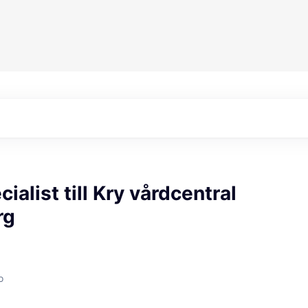
ialist till Kry vårdcentral
rg
o