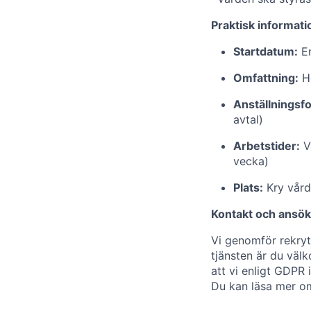
Praktisk informati
Startdatum:
En
Omfattning:
He
Anställningsf
avtal)
Arbetstider:
Va
vecka)
Plats:
Kry vård
Kontakt och ansö
Vi genomför rekryt
tjänsten är du vä
att vi enligt GDPR 
Du kan läsa mer o