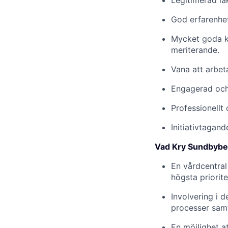
Legitimerad lä
God erfarenhet
Mycket goda ku
meriterande.
Vana att arbeta
Engagerad och
Professionellt
Initiativtagand
Vad Kry Sundbyber
En vårdcentral
högsta priorite
Involvering i 
processer samt 
En möjlighet at