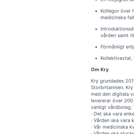
Kollegor över 
medicinska fall
Introduktionsd
vården samt til
Förmånligt erb
Kollektivavtal
Om Kry
Kry grundades 2015
Storbritannien. Kry
med den digitala vå
levererar över 200
vanligt vårdbolag.
· Det ska vara enk
· Vården ska vara 
· Vår medicinska kv
· Vården ska styras