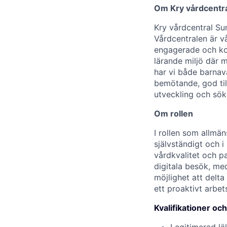
Om Kry vårdcentr
Kry vårdcentral Su
Vårdcentralen är v
engagerade och ko
lärande miljö där m
har vi både barnav
bemötande, god til
utveckling och sök
Om rollen
I rollen som allmän
självständigt och 
vårdkvalitet och p
digitala besök, me
möjlighet att delta
ett proaktivt arbe
Kvalifikationer oc