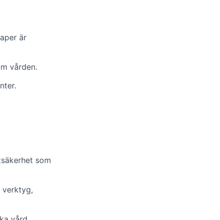
aper är
nom vården.
nter.
ntsäkerhet som
 verktyg,
ska vård.