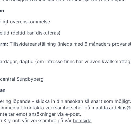
on
ligt överenskommelse
ltid (deltid kan diskuteras)
orm:
Tillsvidareanställning (inleds med 6 månaders provanstä
rdagar, dagtid (om intresse finns har vi även kvällsmottag
central Sundbyberg
kan
ering löpande – skicka in din ansökan så snart som möjligt
lkommen att kontakta verksamhetschef på
matilda.ardelius@
inte tar emot ansökningar via e-post.
m Kry och vår verksamhet på vår
hemsida
.