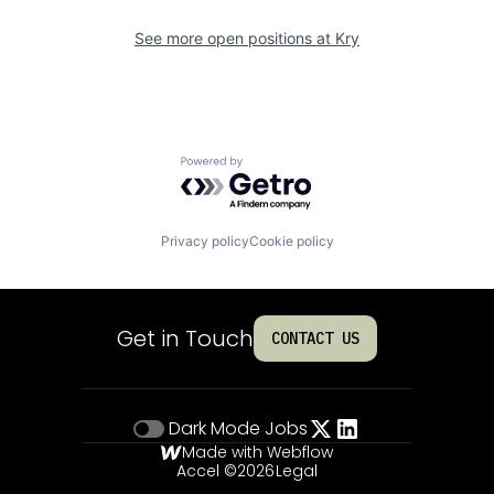
See more open positions at
Kry
Powered by Getro.com
Privacy policy
Cookie policy
Get in Touch
CONTACT US
Dark Mode
Jobs
Made with Webflow
Accel ©
2026
Legal