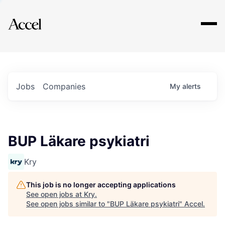
Explore
Jobs
Companies
My
alerts
BUP Läkare psykiatri
Kry
This job is no longer accepting applications
See open jobs at
Kry
.
See open jobs similar to "
BUP Läkare psykiatri
"
Accel
.