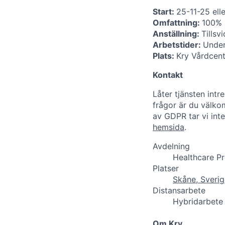
Start:
25-11-25 ell
Omfattning:
100%
Anställning:
Tillsv
Arbetstider:
Under
Plats:
Kry Vårdcent
Kontakt
Låter tjänsten intr
frågor är du välk
av GDPR tar vi int
hemsida
.
Avdelning
Healthcare Pr
Platser
Skåne, Sverig
Distansarbete
Hybridarbete
Om Kry