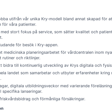
jobba utifrån vår unika Kry-modell bland annat skapad för a
n för våra patienter.
 med stort fokus på service, som sätter kvalitet och patie
t.
judande för besök i Kry-appen.
det medicinska planeringsarbetet för vårdcentralen inom nya
rutiner och riktlinjer.
t bidra till kontinuerlig utveckling av Krys digitala och fysi
hela landet som samarbetar och utbyter erfarenheter kring
.
agar, digitala utbildningsveckor med varierande föreläsninga
l specifika lanseringar.
 friskvårdsbidrag och förmånliga försäkringar.
on