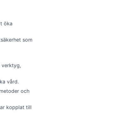
tt öka
ntsäkerhet som
 verktyg,
ska vård.
 metoder och
r kopplat till