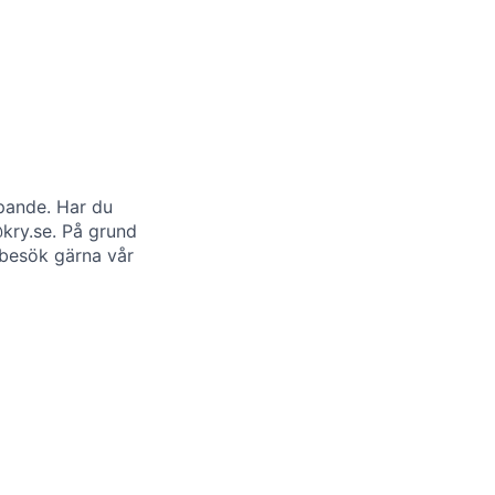
öpande. Har du
kry.se
. På grund
 besök gärna vår