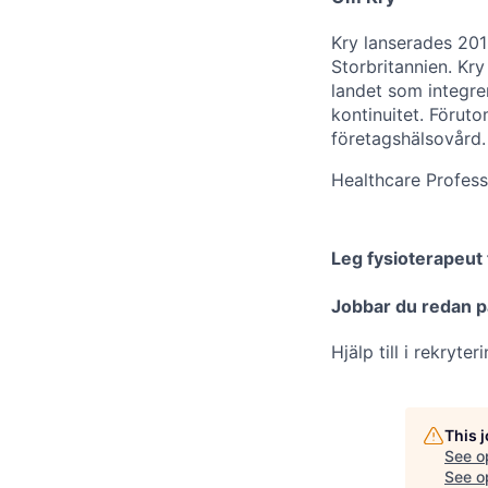
Kry lanserades 2015
Storbritannien. Kr
landet som integrer
kontinuitet. Föruto
företagshälsovård.
Healthcare Profess
Leg fysioterapeut 
Jobbar du redan p
Hjälp till i rekryte
This 
See o
See op