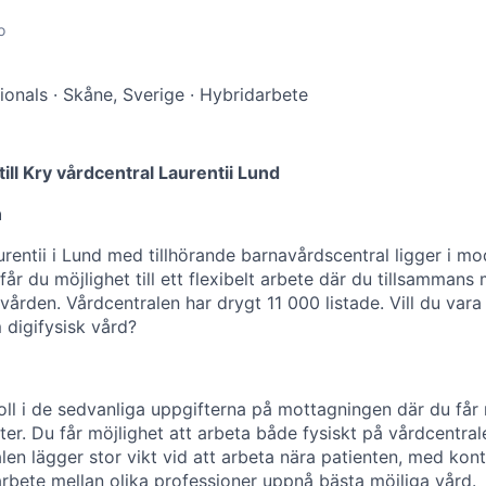
o
ionals
·
Skåne, Sverige
·
Hybridarbete
till Kry vårdcentral Laurentii Lund
n
rentii i Lund med tillhörande barnavårdscentral ligger i mo
får du möjlighet till ett flexibelt arbete där du tillsammans 
vården. Vårdcentralen har drygt 11 000 listade. Vill du var
 digifysisk vård?
roll i de sedvanliga uppgifterna på mottagningen där du får
er. Du får möjlighet att arbeta både fysiskt på vårdcentral
len lägger stor vikt vid att arbeta nära patienten, med kon
arbete mellan olika professioner uppnå bästa möjliga vård.