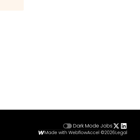
Dark Mode
Jobs
Made with Webflow
Accel ©
2026
Legal