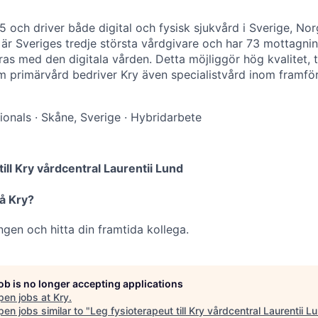
 och driver både digital och fysisk sjukvård i Sverige, Nor
y är Sveriges tredje största vårdgivare och har 73 mottagnin
as med den digitala vården. Detta möjliggör hög kvalitet, t
m primärvård bedriver Kry även specialistvård inom framföra
ionals
·
Skåne, Sverige
·
Hybridarbete
till Kry vårdcentral Laurentii Lund
å Kry?
ringen och hitta din framtida kollega.
job is no longer accepting applications
pen jobs at
Kry
.
en jobs similar to "
Leg fysioterapeut till Kry vårdcentral Laurentii L