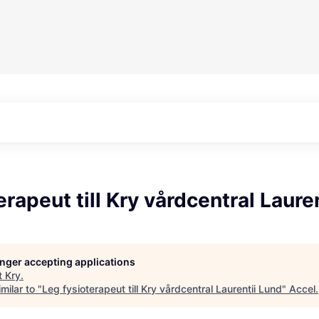
erapeut till Kry vårdcentral Laure
longer accepting applications
t
Kry
.
milar to "
Leg fysioterapeut till Kry vårdcentral Laurentii Lund
"
Accel
.