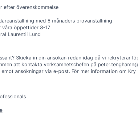
er efter överenskommelse
idareanställning med 6 månaders provanställning
 våra öppettider 8-17
ral Laurentii Lund
essant? Skicka in din ansökan redan idag då vi rekryterar l
ommen att kontakta verksamhetschefen på
peter.tenghamn@
e emot ansökningar via e-post. För mer information om Kry
ofessionals
e