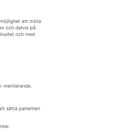
 möjlighet att möta
en och delvis på
tinuitet och med
är meriterande.
tt sätta patienten
nter.