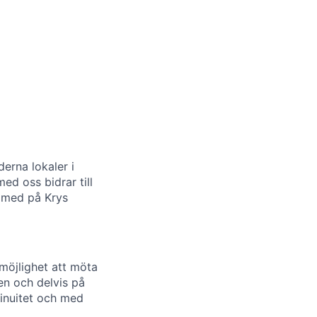
derna lokaler i
med oss bidrar till
a med på Krys
 möjlighet att möta
en och delvis på
tinuitet och med