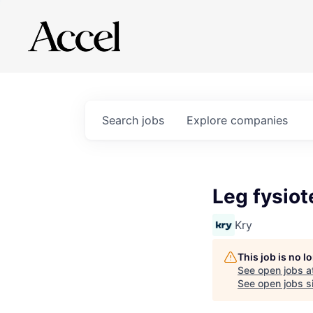
Search
jobs
Explore
companies
Leg fysiot
Kry
This job is no 
See open jobs a
See open jobs si