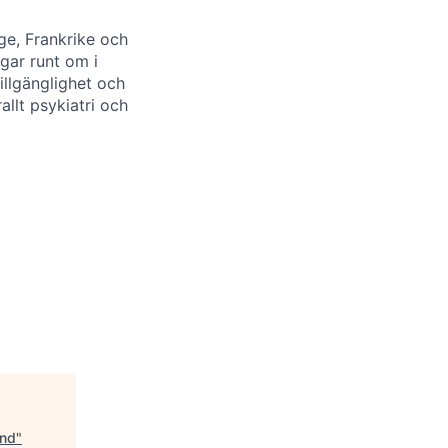
ge, Frankrike och
gar runt om i
illgänglighet och
llt psykiatri och
und
"