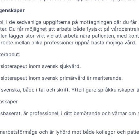
egenskaper
roll i de sedvanliga uppgifterna på mottagningen där du får
er. Du får möjlighet att arbeta både fysiskt på vårdcentral
len lägger stor vikt vid att arbeta nära patienten, med kon
arbete mellan olika professioner uppnå bästa möjliga vård.
terapeut.
ysioterapeut inom svensk sjukvård.
ysioterapeut inom svensk primärvård är meriterande.
svenska, både i tal och skrift. Ytterligare språkkunskaper 
nskaper.
sbaserat, är professionell i ditt bemötande och värnar om a
marbetsförmåga och är lyhörd mot både kollegor och patie