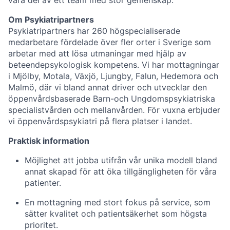
vara del av ett team med stor gemenskap.
Om Psykiatripartners
Psykiatripartners har 260 högspecialiserade
medarbetare fördelade över fler orter i Sverige som
arbetar med att lösa utmaningar med hjälp av
beteendepsykologisk kompetens. Vi har mottagningar
i Mjölby, Motala, Växjö, Ljungby, Falun, Hedemora och
Malmö, där vi bland annat driver och utvecklar den
öppenvårdsbaserade Barn-och Ungdomspsykiatriska
specialistvården och mellanvården. För vuxna erbjuder
vi öppenvårdspsykiatri på flera platser i landet.
Praktisk information
Möjlighet att jobba utifrån vår unika modell bland
annat skapad för att öka tillgängligheten för våra
patienter.
En mottagning med stort fokus på service, som
sätter kvalitet och patientsäkerhet som högsta
prioritet.