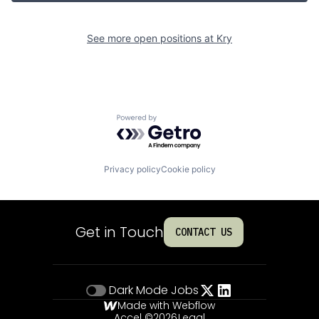
See more open positions at
Kry
Powered by Getro.com
Privacy policy
Cookie policy
Get in Touch
CONTACT US
Dark Mode
Jobs
Made with Webflow
Accel ©
2026
Legal