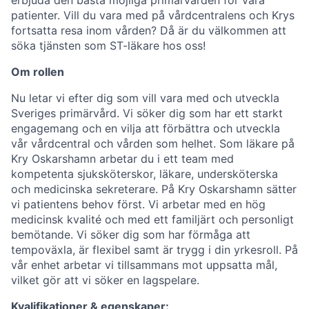
erbjuda den bästa möjliga primärvården för våra
patienter. Vill du vara med på vårdcentralens och Krys
fortsatta resa inom vården? Då är du välkommen att
söka tjänsten som ST-läkare hos oss!
Om rollen
Nu letar vi efter dig som vill vara med och utveckla
Sveriges primärvård. Vi söker dig som har ett starkt
engagemang och en vilja att förbättra och utveckla
vår vårdcentral och vården som helhet. Som läkare på
Kry Oskarshamn arbetar du i ett team med
kompetenta sjuksköterskor, läkare, undersköterska
och medicinska sekreterare. På Kry Oskarshamn sätter
vi patientens behov först. Vi arbetar med en hög
medicinsk kvalité och med ett familjärt och personligt
bemötande. Vi söker dig som har förmåga att
tempoväxla, är flexibel samt är trygg i din yrkesroll. På
vår enhet arbetar vi tillsammans mot uppsatta mål,
vilket gör att vi söker en lagspelare.
Kvalifikationer & egenskaper: