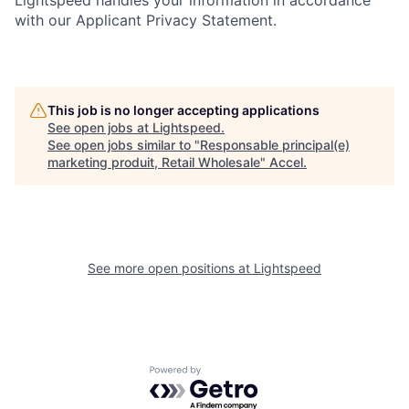
Lightspeed handles your information in accordance
with our Applicant Privacy Statement.
This job is no longer accepting applications
See open jobs at
Lightspeed
.
See open jobs similar to "
Responsable principal(e)
marketing produit, Retail Wholesale
"
Accel
.
See more open positions at
Lightspeed
Powered by Getro.com