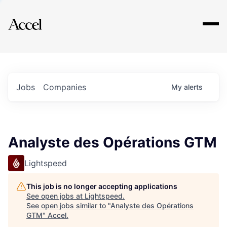
Explore
Jobs
Companies
My
alerts
Analyste des Opérations GTM
Lightspeed
This job is no longer accepting applications
See open jobs at
Lightspeed
.
See open jobs similar to "
Analyste des Opérations
GTM
"
Accel
.