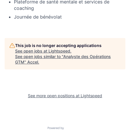
Plateforme de santé mentale et services de
coaching
Journée de bénévolat
This job is no longer accepting applications
See open jobs at
Lightspeed
.
See open jobs similar to "
Analyste des Opérations
GTM
"
Accel
.
See more open positions at
Lightspeed
Powered by Getro.com