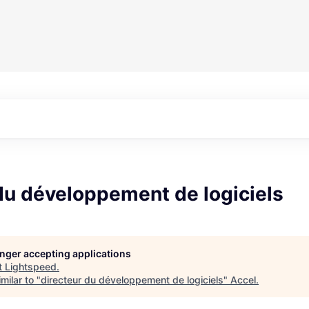
du développement de logiciels
longer accepting applications
t
Lightspeed
.
milar to "
directeur du développement de logiciels
"
Accel
.