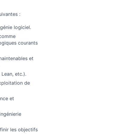
ivantes :
génie logiciel.
e comme
logiques courants
maintenables et
.
 Lean, etc.).
xploitation de
ance et
ingénierie
nir les objectifs