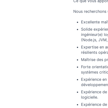
Ce que vous appor
Nous recherchons u
Excellente maît
Solide expéri
ingénieur(e) l
(Node.js, JVM, 
Expertise en a
résilients opé
Maîtrise des pr
Forte orientati
systèmes criti
Expérience en 
développement
Expérience de 
logicielle.
Expérience de c