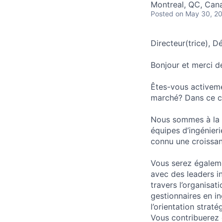
Montreal, QC, Can
Posted
on May 30, 2
Directeur(trice), 
Bonjour et merci de
Êtes-vous activeme
marché? Dans ce ca
Nous sommes à la 
équipes d’ingénier
connu une croissanc
Vous serez égaleme
avec des leaders in
travers l’organisa
gestionnaires en in
l’orientation straté
Vous contribuerez 