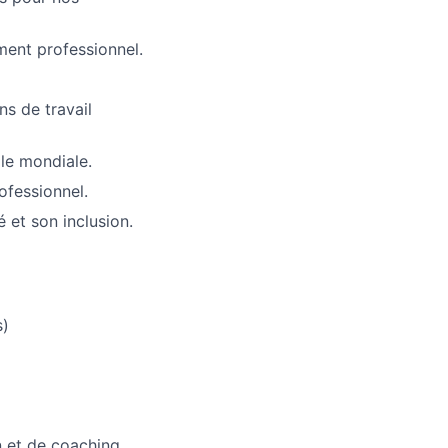
ment professionnel.
ns de travail
lle mondiale.
ofessionnel.
é et son inclusion.
s)
n et de coaching