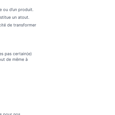
e ou d’un produit.
titue un atout.
cité de transformer
es pas certain(e)
tout de même à
ns pour nos